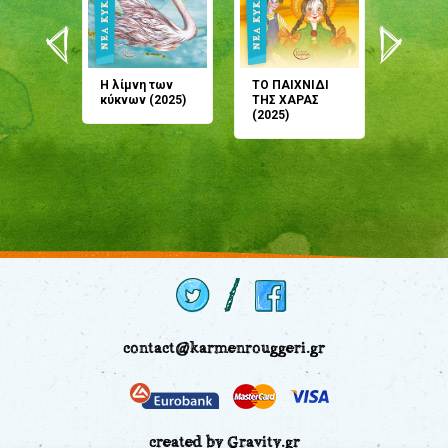
άνη
Η λίμνη των
ΤΟ ΠΑΙΧΝΙΔΙ
Έρχεσαι
άζουσες
κύκνων (2025)
ΤΗΣ ΧΑΡΑΣ
μου; Τ
αμύθι
(2025)
παραμύ
παραμύ
(2024)
contact@karmenrouggeri.gr
created by Gravity.gr