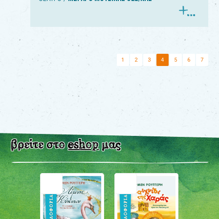
1
2
3
4
5
6
7
βρείτε στο
eshop
μας