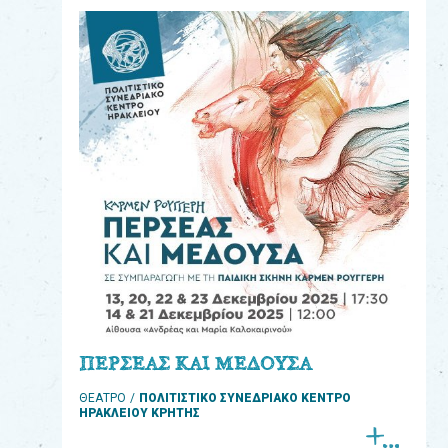
eshop
0
Βιβλία
Εκπαιδευτικά
Παιχνίδια
Παρακολούθηση
παραγγελίας
Έχετε
κωδικό
για
ΠΕΡΣΕΑΣ ΚΑΙ ΜΕΔΟΥΣΑ
download
ΘΕΑΤΡΟ
ΠΟΛΙΤΙΣΤΙΚΟ ΣΥΝΕΔΡΙΑΚΟ ΚΕΝΤΡΟ
μουσικής;
ΗΡΑΚΛΕΙΟΥ ΚΡΗΤΗΣ