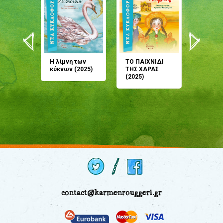
άνη
Η λίμνη των
ΤΟ ΠΑΙΧΝΙΔΙ
Έρχεσαι
άζουσες
κύκνων (2025)
ΤΗΣ ΧΑΡΑΣ
μου; Τ
αμύθι
(2025)
παραμύ
παραμύ
(2024)
contact@karmenrouggeri.gr