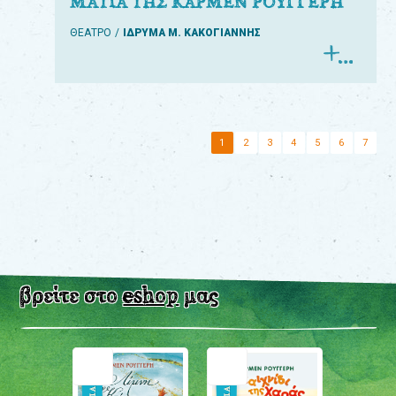
ΜΑΤΙΑ ΤΗΣ ΚΑΡΜΕΝ ΡΟΥΓΓΕΡΗ
ΘΕΑΤΡΟ
ΙΔΡΥΜΑ Μ. ΚΑΚΟΓΙΑΝΝΗΣ
1
2
3
4
5
6
7
βρείτε στο
eshop
μας