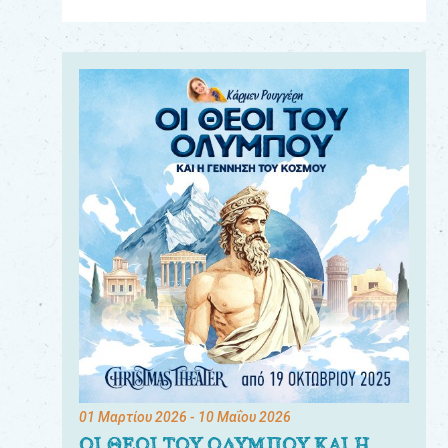
Για
τους:
γονείς
εκπαιδευτικούς
&
συλλόγους
παραγωγούς
&
συνεργάτες
01 Μαρτίου 2026
- 10 Μαΐου 2026
ΟΙ ΘΕΟΙ ΤΟΥ ΟΛΥΜΠΟΥ ΚΑΙ Η