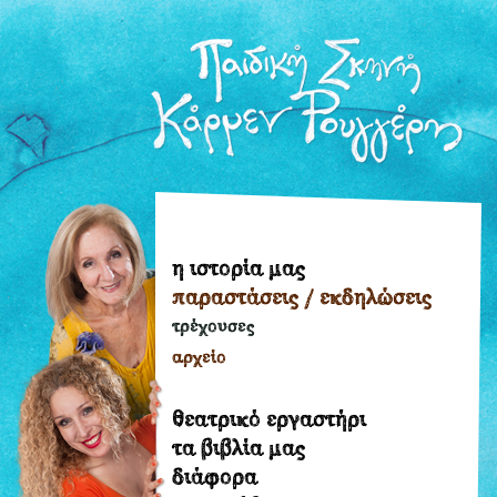
η ιστορία μας
η
παραστάσεις / εκδηλώσεις
ιστορία
μας
τρέχουσες
παραστάσεις
αρχείο
/
εκδηλώσεις
θεατρικό εργαστήρι
τρέχουσες
τα βιβλία μας
διάφορα
αρχείο