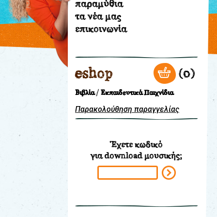
παραμύθια
τα νέα μας
θεατρικό
επικοινωνία
εργαστήρι
τα
βιβλία
μας
eshop
0
διάφορα
παραμύθια
Βιβλία
Εκπαιδευτικά Παιχνίδια
τα
Παρακολούθηση παραγγελίας
νέα
μας
επικοινωνία
Έχετε κωδικό
για download μουσικής;
eshop