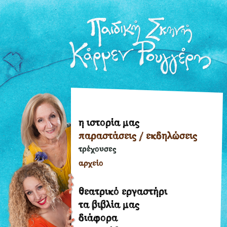
η ιστορία μας
η
παραστάσεις / εκδηλώσεις
ιστορία
μας
τρέχουσες
παραστάσεις
αρχείο
/
εκδηλώσεις
θεατρικό εργαστήρι
τρέχουσες
τα βιβλία μας
διάφορα
αρχείο