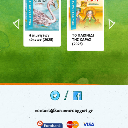
άνη
Η λίμνη των
ΤΟ ΠΑΙΧΝΙΔΙ
Έρχεσαι
άζουσες
κύκνων (2025)
ΤΗΣ ΧΑΡΑΣ
μου; Τ
αμύθι
(2025)
παραμύ
παραμύ
(2024)
contact@karmenrouggeri.gr