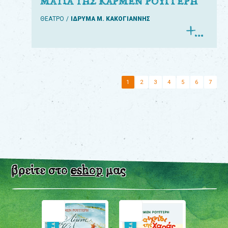
ΜΑΤΙΑ ΤΗΣ ΚΑΡΜΕΝ ΡΟΥΓΓΕΡΗ
ΘΕΑΤΡΟ
ΙΔΡΥΜΑ Μ. ΚΑΚΟΓΙΑΝΝΗΣ
1
2
3
4
5
6
7
βρείτε στο
eshop
μας