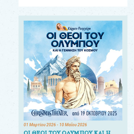
Για
τους:
γονείς
εκπαιδευτικούς
&
συλλόγους
παραγωγούς
&
συνεργάτες
01 Μαρτίου 2026
- 10 Μαΐου 2026
ΟΙ ΘΕΟΙ ΤΟΥ ΟΛΥΜΠΟΥ ΚΑΙ Η