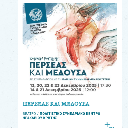
eshop
0
Βιβλία
Εκπαιδευτικά
Παιχνίδια
Παρακολούθηση
παραγγελίας
Έχετε
κωδικό
για
ΠΕΡΣΕΑΣ ΚΑΙ ΜΕΔΟΥΣΑ
download
ΘΕΑΤΡΟ
ΠΟΛΙΤΙΣΤΙΚΟ ΣΥΝΕΔΡΙΑΚΟ ΚΕΝΤΡΟ
μουσικής;
ΗΡΑΚΛΕΙΟΥ ΚΡΗΤΗΣ