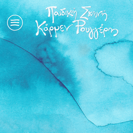
η
ιστορία
μας
παραστάσεις