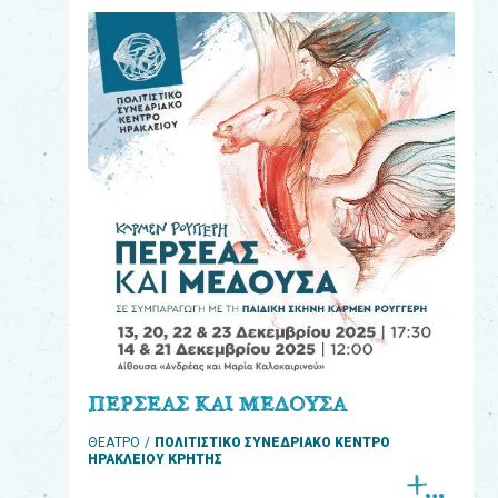
eshop
0
Βιβλία
Εκπαιδευτικά
Παιχνίδια
Παρακολούθηση
παραγγελίας
Έχετε
κωδικό
για
ΠΕΡΣΕΑΣ ΚΑΙ ΜΕΔΟΥΣΑ
download
ΘΕΑΤΡΟ
ΠΟΛΙΤΙΣΤΙΚΟ ΣΥΝΕΔΡΙΑΚΟ ΚΕΝΤΡΟ
μουσικής;
ΗΡΑΚΛΕΙΟΥ ΚΡΗΤΗΣ