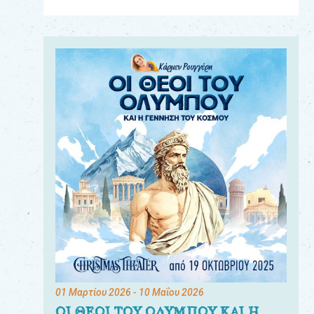
Για
τους:
γονείς
εκπαιδευτικούς
&
συλλόγους
παραγωγούς
&
συνεργάτες
01 Μαρτίου 2026
- 10 Μαΐου 2026
ΟΙ ΘΕΟΙ ΤΟΥ ΟΛΥΜΠΟΥ ΚΑΙ Η