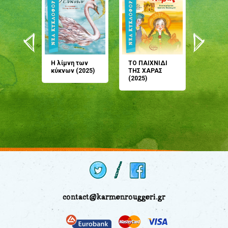
άνη
Η λίμνη των
ΤΟ ΠΑΙΧΝΙΔΙ
Έρχεσαι
άζουσες
κύκνων (2025)
ΤΗΣ ΧΑΡΑΣ
μου; Τ
αμύθι
(2025)
παραμύ
παραμύ
(2024)
contact@karmenrouggeri.gr