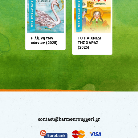
άνη
Η λίμνη των
ΤΟ ΠΑΙΧΝΙΔΙ
Έρχεσαι
άζουσες
κύκνων (2025)
ΤΗΣ ΧΑΡΑΣ
μου; Τ
αμύθι
(2025)
παραμύ
παραμύ
(2024)
contact@karmenrouggeri.gr