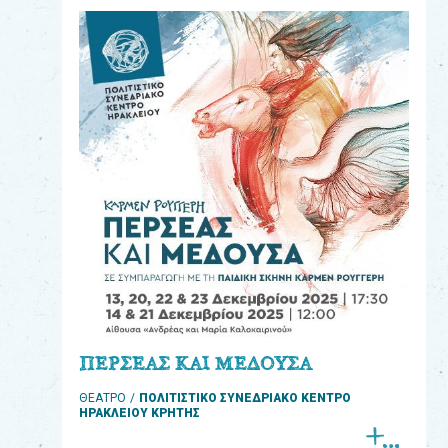
eshop
0
Βιβλία
Εκπαιδευτικά
Παιχνίδια
Παρακολούθηση
παραγγελίας
Έχετε
κωδικό
για
ΠΕΡΣΕΑΣ ΚΑΙ ΜΕΔΟΥΣΑ
download
ΘΕΑΤΡΟ
ΠΟΛΙΤΙΣΤΙΚΟ ΣΥΝΕΔΡΙΑΚΟ ΚΕΝΤΡΟ
μουσικής;
ΗΡΑΚΛΕΙΟΥ ΚΡΗΤΗΣ