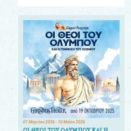
Για
τους:
γονείς
εκπαιδευτικούς
&
συλλόγους
παραγωγούς
&
συνεργάτες
01 Μαρτίου 2026
- 10 Μαΐου 2026
ΟΙ ΘΕΟΙ ΤΟΥ ΟΛΥΜΠΟΥ ΚΑΙ Η