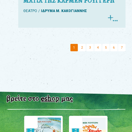
ΜΑΤΙΑ ΤΗΣ ΚΑΡΜΕΝ ΡΟΥΓΓΕΡΗ
ΘΕΑΤΡΟ
ΙΔΡΥΜΑ Μ. ΚΑΚΟΓΙΑΝΝΗΣ
1
2
3
4
5
6
7
βρείτε στο
eshop
μας