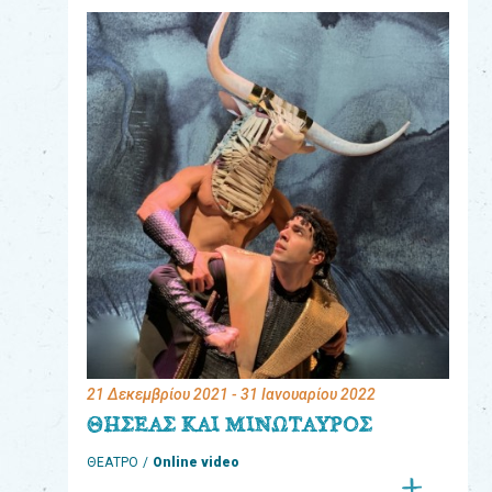
eshop
0
Βιβλία
Εκπαιδευτικά
Παιχνίδια
Παρακολούθηση
παραγγελίας
Έχετε
κωδικό
για
21 Δεκεμβρίου 2021
- 31 Ιανουαρίου 2022
download
ΘΗΣΕΑΣ ΚΑΙ ΜΙΝΩΤΑΥΡΟΣ
μουσικής;
ΘΕΑΤΡΟ
Online video