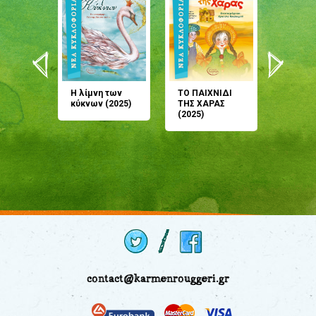
άνη
Η λίμνη των
ΤΟ ΠΑΙΧΝΙΔΙ
Έρχεσαι
άζουσες
κύκνων (2025)
ΤΗΣ ΧΑΡΑΣ
μου; Τ
αμύθι
(2025)
παραμύ
παραμύ
(2024)
contact@karmenrouggeri.gr