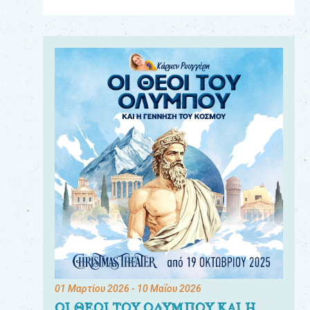
Για
τους:
γονείς
εκπαιδευτικούς
&
συλλόγους
παραγωγούς
&
συνεργάτες
01 Μαρτίου 2026
- 10 Μαΐου 2026
ΟΙ ΘΕΟΙ ΤΟΥ ΟΛΥΜΠΟΥ ΚΑΙ Η