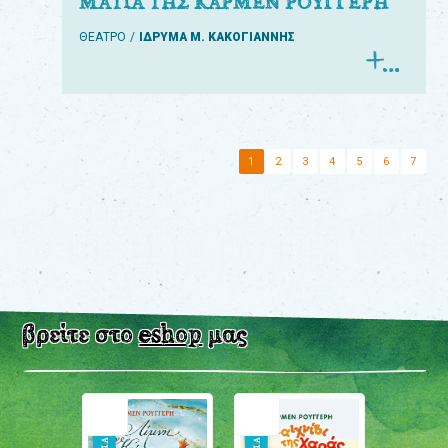
ΜΑΤΙΑ ΤΗΣ ΚΑΡΜΕΝ ΡΟΥΓΓΕΡΗ
ΘΕΑΤΡΟ
ΙΔΡΥΜΑ Μ. ΚΑΚΟΓΙΑΝΝΗΣ
1
2
3
4
5
6
7
βρείτε στο
eshop
μας