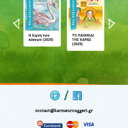
άνη
Η λίμνη των
ΤΟ ΠΑΙΧΝΙΔΙ
Έρχεσαι
άζουσες
κύκνων (2025)
ΤΗΣ ΧΑΡΑΣ
μου; Τ
αμύθι
(2025)
παραμύ
παραμύ
(2024)
contact@karmenrouggeri.gr