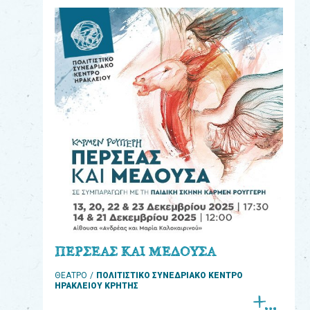
eshop
0
Βιβλία
Εκπαιδευτικά
Παιχνίδια
Παρακολούθηση
παραγγελίας
Έχετε
κωδικό
για
ΠΕΡΣΕΑΣ ΚΑΙ ΜΕΔΟΥΣΑ
download
ΘΕΑΤΡΟ
ΠΟΛΙΤΙΣΤΙΚΟ ΣΥΝΕΔΡΙΑΚΟ ΚΕΝΤΡΟ
μουσικής;
ΗΡΑΚΛΕΙΟΥ ΚΡΗΤΗΣ