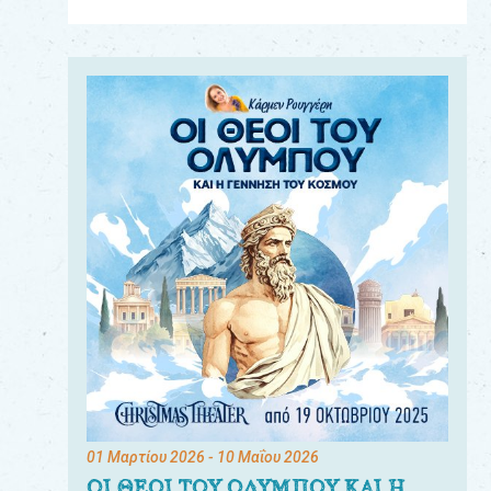
Για
τους:
γονείς
εκπαιδευτικούς
&
συλλόγους
παραγωγούς
&
συνεργάτες
01 Μαρτίου 2026
- 10 Μαΐου 2026
ΟΙ ΘΕΟΙ ΤΟΥ ΟΛΥΜΠΟΥ ΚΑΙ Η