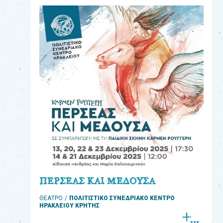
eshop
0
Βιβλία
Εκπαιδευτικά
Παιχνίδια
Παρακολούθηση
παραγγελίας
Έχετε
κωδικό
για
ΠΕΡΣΕΑΣ ΚΑΙ ΜΕΔΟΥΣΑ
download
ΘΕΑΤΡΟ
ΠΟΛΙΤΙΣΤΙΚΟ ΣΥΝΕΔΡΙΑΚΟ ΚΕΝΤΡΟ
μουσικής;
ΗΡΑΚΛΕΙΟΥ ΚΡΗΤΗΣ