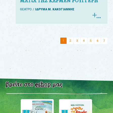
ΜΑΤΙΑ ΤΗΣ ΚΑΡΜΕΝ ΡΟΥΓΓΕΡΗ
ΘΕΑΤΡΟ
ΙΔΡΥΜΑ Μ. ΚΑΚΟΓΙΑΝΝΗΣ
1
2
3
4
5
6
7
βρείτε στο
eshop
μας