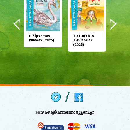
άνη
Η λίμνη των
ΤΟ ΠΑΙΧΝΙΔΙ
Έρχεσαι
άζουσες
κύκνων (2025)
ΤΗΣ ΧΑΡΑΣ
μου; Τ
αμύθι
(2025)
παραμύ
παραμύ
(2024)
contact@karmenrouggeri.gr