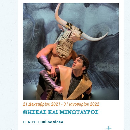
eshop
0
Βιβλία
Εκπαιδευτικά
Παιχνίδια
Παρακολούθηση
παραγγελίας
Έχετε
κωδικό
για
21 Δεκεμβρίου 2021
- 31 Ιανουαρίου 2022
download
ΘΗΣΕΑΣ ΚΑΙ ΜΙΝΩΤΑΥΡΟΣ
μουσικής;
ΘΕΑΤΡΟ
Online video