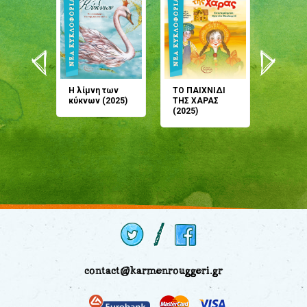
άνη
Η λίμνη των
ΤΟ ΠΑΙΧΝΙΔΙ
Έρχεσαι
άζουσες
κύκνων (2025)
ΤΗΣ ΧΑΡΑΣ
μου; Τ
αμύθι
(2025)
παραμύ
παραμύ
(2024)
contact@karmenrouggeri.gr