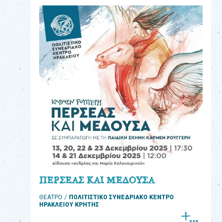
eshop
0
Βιβλία
Εκπαιδευτικά
Παιχνίδια
Παρακολούθηση
παραγγελίας
Έχετε
κωδικό
για
ΠΕΡΣΕΑΣ ΚΑΙ ΜΕΔΟΥΣΑ
download
ΘΕΑΤΡΟ
ΠΟΛΙΤΙΣΤΙΚΟ ΣΥΝΕΔΡΙΑΚΟ ΚΕΝΤΡΟ
μουσικής;
ΗΡΑΚΛΕΙΟΥ ΚΡΗΤΗΣ