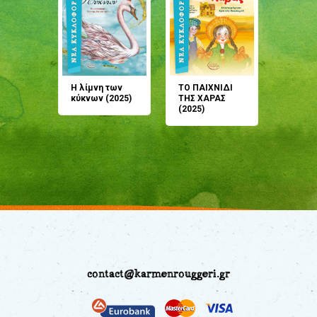
άνη
Η λίμνη των
ΤΟ ΠΑΙΧΝΙΔΙ
Έρχεσαι
άζουσες
κύκνων (2025)
ΤΗΣ ΧΑΡΑΣ
μου; Τ
αμύθι
(2025)
παραμύ
παραμύ
(2024)
contact@karmenrouggeri.gr