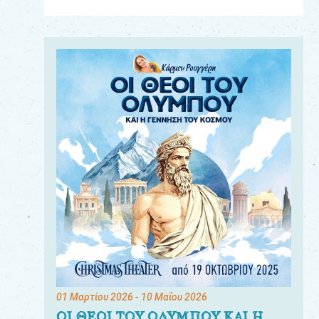
Για
τους:
γονείς
εκπαιδευτικούς
&
συλλόγους
παραγωγούς
&
συνεργάτες
01 Μαρτίου 2026
- 10 Μαΐου 2026
ΟΙ ΘΕΟΙ ΤΟΥ ΟΛΥΜΠΟΥ ΚΑΙ Η