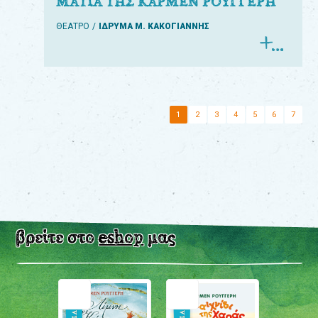
ΜΑΤΙΑ ΤΗΣ ΚΑΡΜΕΝ ΡΟΥΓΓΕΡΗ
ΘΕΑΤΡΟ
ΙΔΡΥΜΑ Μ. ΚΑΚΟΓΙΑΝΝΗΣ
1
2
3
4
5
6
7
βρείτε στο
eshop
μας