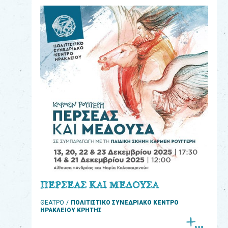
eshop
0
Βιβλία
Εκπαιδευτικά
Παιχνίδια
Παρακολούθηση
παραγγελίας
Έχετε
κωδικό
για
ΠΕΡΣΕΑΣ ΚΑΙ ΜΕΔΟΥΣΑ
download
ΘΕΑΤΡΟ
ΠΟΛΙΤΙΣΤΙΚΟ ΣΥΝΕΔΡΙΑΚΟ ΚΕΝΤΡΟ
μουσικής;
ΗΡΑΚΛΕΙΟΥ ΚΡΗΤΗΣ