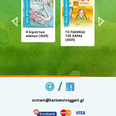
άνη
Η λίμνη των
ΤΟ ΠΑΙΧΝΙΔΙ
Έρχεσαι
άζουσες
κύκνων (2025)
ΤΗΣ ΧΑΡΑΣ
μου; Τ
αμύθι
(2025)
παραμύ
παραμύ
(2024)
contact@karmenrouggeri.gr