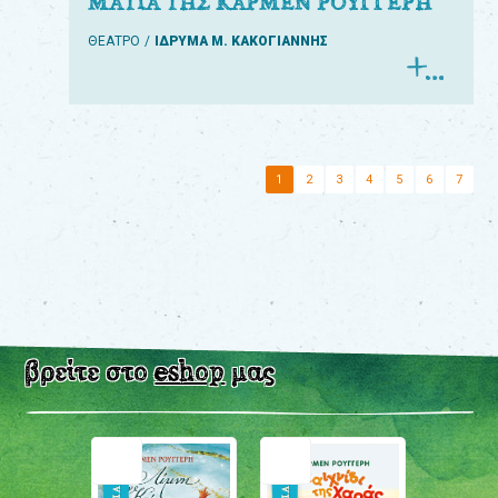
ΜΑΤΙΑ ΤΗΣ ΚΑΡΜΕΝ ΡΟΥΓΓΕΡΗ
ΘΕΑΤΡΟ
ΙΔΡΥΜΑ Μ. ΚΑΚΟΓΙΑΝΝΗΣ
1
2
3
4
5
6
7
βρείτε στο
eshop
μας