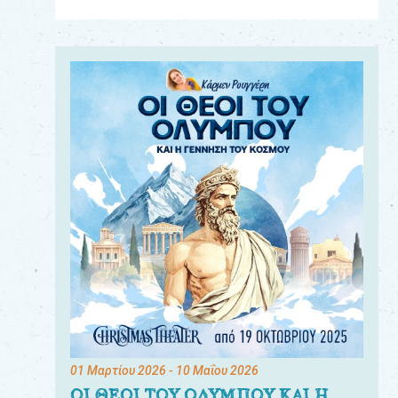
Για
τους:
γονείς
εκπαιδευτικούς
&
συλλόγους
παραγωγούς
&
συνεργάτες
01 Μαρτίου 2026
- 10 Μαΐου 2026
ΟΙ ΘΕΟΙ ΤΟΥ ΟΛΥΜΠΟΥ ΚΑΙ Η