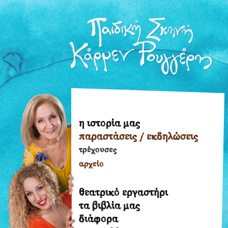
η ιστορία μας
η
παραστάσεις / εκδηλώσεις
ιστορία
μας
τρέχουσες
παραστάσεις
αρχείο
/
εκδηλώσεις
θεατρικό εργαστήρι
τρέχουσες
τα βιβλία μας
διάφορα
αρχείο