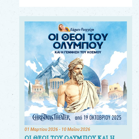
Για
τους:
γονείς
εκπαιδευτικούς
&
συλλόγους
παραγωγούς
&
συνεργάτες
01 Μαρτίου 2026
- 10 Μαΐου 2026
ΟΙ ΘΕΟΙ ΤΟΥ ΟΛΥΜΠΟΥ ΚΑΙ Η