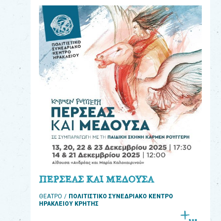
eshop
0
Βιβλία
Εκπαιδευτικά
Παιχνίδια
Παρακολούθηση
παραγγελίας
Έχετε
κωδικό
για
ΠΕΡΣΕΑΣ ΚΑΙ ΜΕΔΟΥΣΑ
download
ΘΕΑΤΡΟ
ΠΟΛΙΤΙΣΤΙΚΟ ΣΥΝΕΔΡΙΑΚΟ ΚΕΝΤΡΟ
μουσικής;
ΗΡΑΚΛΕΙΟΥ ΚΡΗΤΗΣ