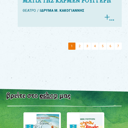
ΜΑΤΙΑ ΤΗΣ ΚΑΡΜΕΝ ΡΟΥΓΓΕΡΗ
ΘΕΑΤΡΟ
ΙΔΡΥΜΑ Μ. ΚΑΚΟΓΙΑΝΝΗΣ
1
2
3
4
5
6
7
βρείτε στο
eshop
μας