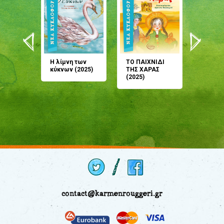
άνη
Η λίμνη των
ΤΟ ΠΑΙΧΝΙΔΙ
Έρχεσαι
άζουσες
κύκνων (2025)
ΤΗΣ ΧΑΡΑΣ
μου; Τ
αμύθι
(2025)
παραμύ
παραμύ
(2024)
contact@karmenrouggeri.gr