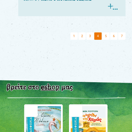
1
2
3
4
5
6
7
βρείτε στο
eshop
μας