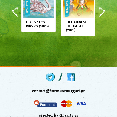
άνη
Η λίμνη των
ΤΟ ΠΑΙΧΝΙΔΙ
Έρχεσαι
άζουσες
κύκνων (2025)
ΤΗΣ ΧΑΡΑΣ
μου; Τ
αμύθι
(2025)
παραμύ
παραμύ
(2024)
contact@karmenrouggeri.gr
created by Gravity.gr