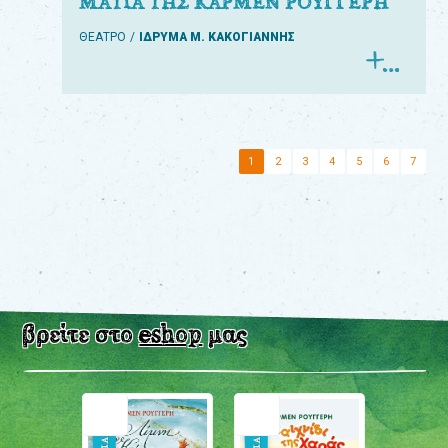
ΜΑΤΙΑ ΤΗΣ ΚΑΡΜΕΝ ΡΟΥΓΓΕΡΗ
ΘΕΑΤΡΟ
ΙΔΡΥΜΑ Μ. ΚΑΚΟΓΙΑΝΝΗΣ
1
2
3
4
5
6
7
βρείτε στο
eshop
μας