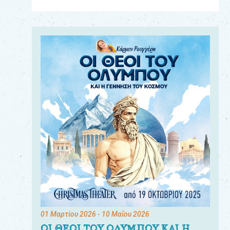
Για
τους:
γονείς
εκπαιδευτικούς
&
συλλόγους
παραγωγούς
&
συνεργάτες
01 Μαρτίου 2026
- 10 Μαΐου 2026
ΟΙ ΘΕΟΙ ΤΟΥ ΟΛΥΜΠΟΥ ΚΑΙ Η