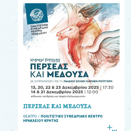
eshop
0
Βιβλία
Εκπαιδευτικά
Παιχνίδια
Παρακολούθηση
παραγγελίας
Έχετε
κωδικό
για
ΠΕΡΣΕΑΣ ΚΑΙ ΜΕΔΟΥΣΑ
download
ΘΕΑΤΡΟ
ΠΟΛΙΤΙΣΤΙΚΟ ΣΥΝΕΔΡΙΑΚΟ ΚΕΝΤΡΟ
μουσικής;
ΗΡΑΚΛΕΙΟΥ ΚΡΗΤΗΣ