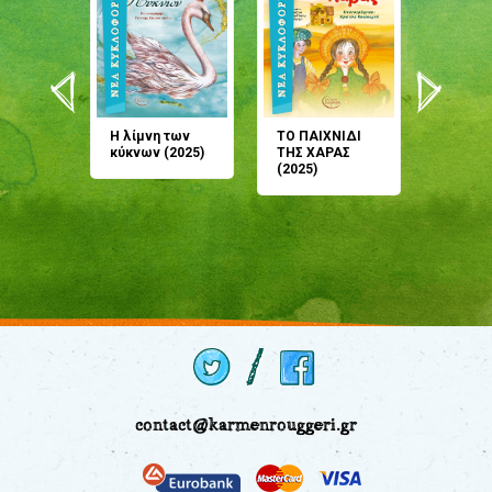
άνη
Η λίμνη των
ΤΟ ΠΑΙΧΝΙΔΙ
Έρχεσαι
άζουσες
κύκνων (2025)
ΤΗΣ ΧΑΡΑΣ
μου; Τ
αμύθι
(2025)
παραμύ
παραμύ
(2024)
contact@karmenrouggeri.gr