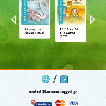
άνη
Η λίμνη των
ΤΟ ΠΑΙΧΝΙΔΙ
Έρχεσαι
άζουσες
κύκνων (2025)
ΤΗΣ ΧΑΡΑΣ
μου; Τ
αμύθι
(2025)
παραμύ
παραμύ
(2024)
contact@karmenrouggeri.gr