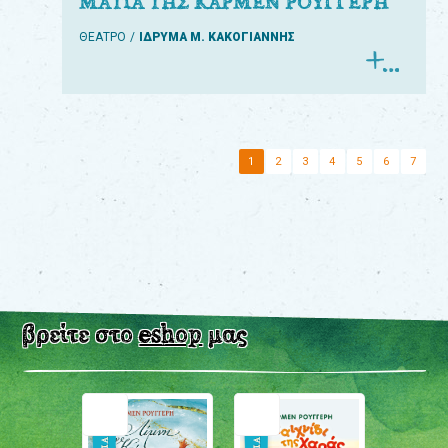
ΜΑΤΙΑ ΤΗΣ ΚΑΡΜΕΝ ΡΟΥΓΓΕΡΗ
ΘΕΑΤΡΟ
ΙΔΡΥΜΑ Μ. ΚΑΚΟΓΙΑΝΝΗΣ
1
2
3
4
5
6
7
βρείτε στο
eshop
μας