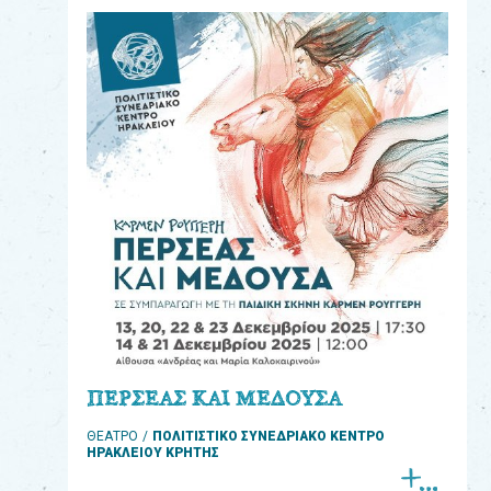
eshop
0
Βιβλία
Εκπαιδευτικά
Παιχνίδια
Παρακολούθηση
παραγγελίας
Έχετε
κωδικό
για
ΠΕΡΣΕΑΣ ΚΑΙ ΜΕΔΟΥΣΑ
download
ΘΕΑΤΡΟ
ΠΟΛΙΤΙΣΤΙΚΟ ΣΥΝΕΔΡΙΑΚΟ ΚΕΝΤΡΟ
μουσικής;
ΗΡΑΚΛΕΙΟΥ ΚΡΗΤΗΣ