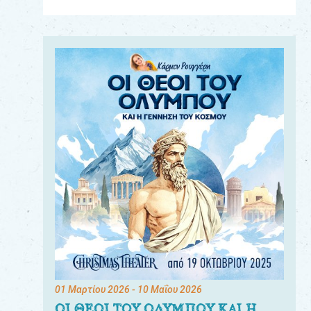
Για
τους:
γονείς
εκπαιδευτικούς
&
συλλόγους
παραγωγούς
&
συνεργάτες
01 Μαρτίου 2026
- 10 Μαΐου 2026
ΟΙ ΘΕΟΙ ΤΟΥ ΟΛΥΜΠΟΥ ΚΑΙ Η