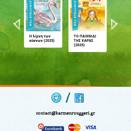
άνη
Η λίμνη των
ΤΟ ΠΑΙΧΝΙΔΙ
Έρχεσαι
άζουσες
κύκνων (2025)
ΤΗΣ ΧΑΡΑΣ
μου; Τ
αμύθι
(2025)
παραμύ
παραμύ
(2024)
contact@karmenrouggeri.gr