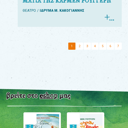
ΜΑΤΙΑ ΤΗΣ ΚΑΡΜΕΝ ΡΟΥΓΓΕΡΗ
ΘΕΑΤΡΟ
ΙΔΡΥΜΑ Μ. ΚΑΚΟΓΙΑΝΝΗΣ
1
2
3
4
5
6
7
βρείτε στο
eshop
μας