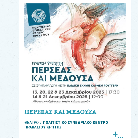
eshop
0
Βιβλία
Εκπαιδευτικά
Παιχνίδια
Παρακολούθηση
παραγγελίας
Έχετε
κωδικό
για
ΠΕΡΣΕΑΣ ΚΑΙ ΜΕΔΟΥΣΑ
download
ΘΕΑΤΡΟ
ΠΟΛΙΤΙΣΤΙΚΟ ΣΥΝΕΔΡΙΑΚΟ ΚΕΝΤΡΟ
μουσικής;
ΗΡΑΚΛΕΙΟΥ ΚΡΗΤΗΣ