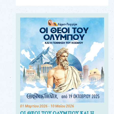
Για
τους:
γονείς
εκπαιδευτικούς
&
συλλόγους
παραγωγούς
&
συνεργάτες
01 Μαρτίου 2026
- 10 Μαΐου 2026
ΟΙ ΘΕΟΙ ΤΟΥ ΟΛΥΜΠΟΥ ΚΑΙ Η