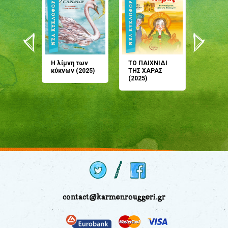
άνη
Η λίμνη των
ΤΟ ΠΑΙΧΝΙΔΙ
Έρχεσαι
άζουσες
κύκνων (2025)
ΤΗΣ ΧΑΡΑΣ
μου; Τ
αμύθι
(2025)
παραμύ
παραμύ
(2024)
contact@karmenrouggeri.gr