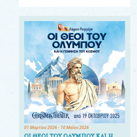
Για
τους:
γονείς
εκπαιδευτικούς
&
συλλόγους
παραγωγούς
&
συνεργάτες
01 Μαρτίου 2026
- 10 Μαΐου 2026
ΟΙ ΘΕΟΙ ΤΟΥ ΟΛΥΜΠΟΥ ΚΑΙ Η