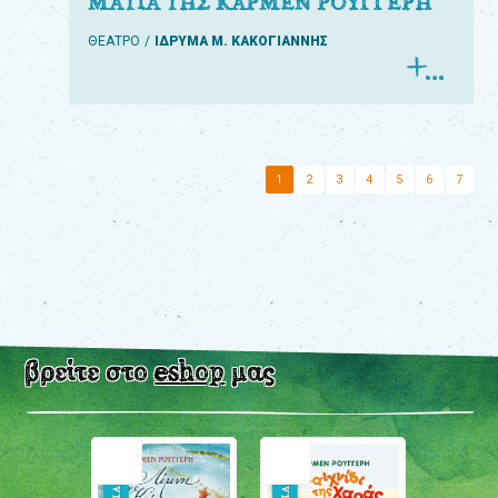
ΜΑΤΙΑ ΤΗΣ ΚΑΡΜΕΝ ΡΟΥΓΓΕΡΗ
ΘΕΑΤΡΟ
ΙΔΡΥΜΑ Μ. ΚΑΚΟΓΙΑΝΝΗΣ
1
2
3
4
5
6
7
βρείτε στο
eshop
μας