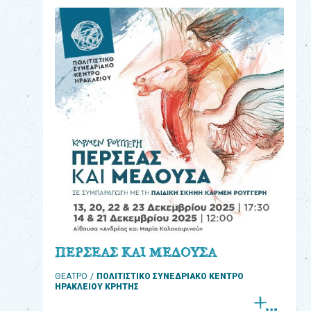
eshop
0
Βιβλία
Εκπαιδευτικά
Παιχνίδια
Παρακολούθηση
παραγγελίας
Έχετε
κωδικό
για
ΠΕΡΣΕΑΣ ΚΑΙ ΜΕΔΟΥΣΑ
download
ΘΕΑΤΡΟ
ΠΟΛΙΤΙΣΤΙΚΟ ΣΥΝΕΔΡΙΑΚΟ ΚΕΝΤΡΟ
μουσικής;
ΗΡΑΚΛΕΙΟΥ ΚΡΗΤΗΣ