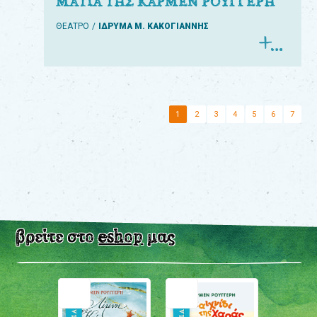
ΜΑΤΙΑ ΤΗΣ ΚΑΡΜΕΝ ΡΟΥΓΓΕΡΗ
ΘΕΑΤΡΟ
ΙΔΡΥΜΑ Μ. ΚΑΚΟΓΙΑΝΝΗΣ
1
2
3
4
5
6
7
βρείτε στο
eshop
μας