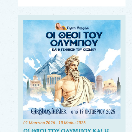
Για
τους:
γονείς
εκπαιδευτικούς
&
συλλόγους
παραγωγούς
&
συνεργάτες
01 Μαρτίου 2026
- 10 Μαΐου 2026
ΟΙ ΘΕΟΙ ΤΟΥ ΟΛΥΜΠΟΥ ΚΑΙ Η