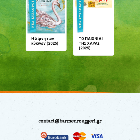
άνη
Η λίμνη των
ΤΟ ΠΑΙΧΝΙΔΙ
Έρχεσαι
άζουσες
κύκνων (2025)
ΤΗΣ ΧΑΡΑΣ
μου; Τ
αμύθι
(2025)
παραμύ
παραμύ
(2024)
contact@karmenrouggeri.gr