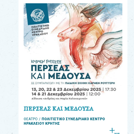
eshop
0
Βιβλία
Εκπαιδευτικά
Παιχνίδια
Παρακολούθηση
παραγγελίας
Έχετε
κωδικό
για
ΠΕΡΣΕΑΣ ΚΑΙ ΜΕΔΟΥΣΑ
download
ΘΕΑΤΡΟ
ΠΟΛΙΤΙΣΤΙΚΟ ΣΥΝΕΔΡΙΑΚΟ ΚΕΝΤΡΟ
μουσικής;
ΗΡΑΚΛΕΙΟΥ ΚΡΗΤΗΣ