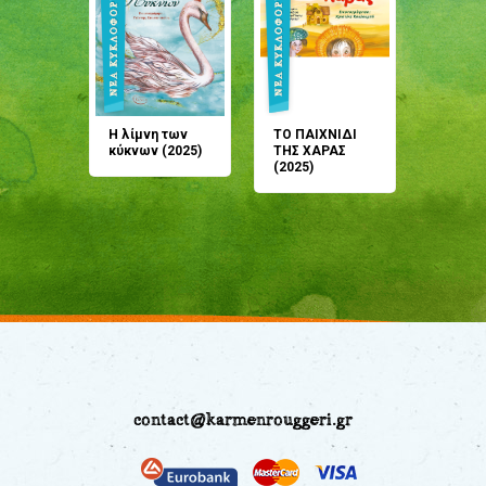
άνη
Η λίμνη των
ΤΟ ΠΑΙΧΝΙΔΙ
Έρχεσαι
άζουσες
κύκνων (2025)
ΤΗΣ ΧΑΡΑΣ
μου; Τ
αμύθι
(2025)
παραμύ
παραμύ
(2024)
contact@karmenrouggeri.gr