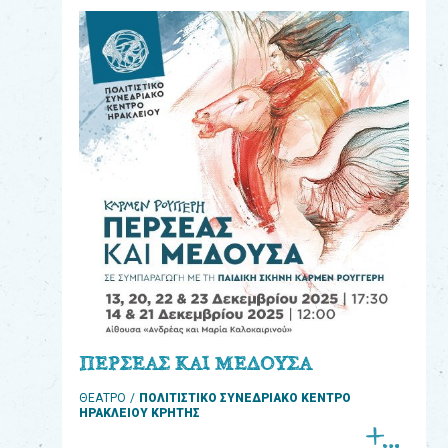
eshop
0
Βιβλία
Εκπαιδευτικά
Παιχνίδια
Παρακολούθηση
παραγγελίας
Έχετε
κωδικό
για
ΠΕΡΣΕΑΣ ΚΑΙ ΜΕΔΟΥΣΑ
download
ΘΕΑΤΡΟ
ΠΟΛΙΤΙΣΤΙΚΟ ΣΥΝΕΔΡΙΑΚΟ ΚΕΝΤΡΟ
μουσικής;
ΗΡΑΚΛΕΙΟΥ ΚΡΗΤΗΣ