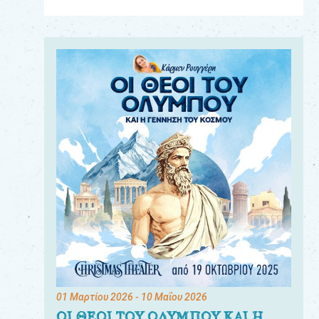
Για
τους:
γονείς
εκπαιδευτικούς
&
συλλόγους
παραγωγούς
&
συνεργάτες
01 Μαρτίου 2026
- 10 Μαΐου 2026
ΟΙ ΘΕΟΙ ΤΟΥ ΟΛΥΜΠΟΥ ΚΑΙ Η