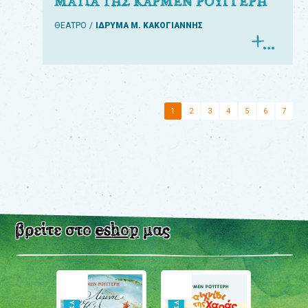
ΜΑΤΙΑ ΤΗΣ ΚΑΡΜΕΝ ΡΟΥΓΓΕΡΗ
ΘΕΑΤΡΟ
ΙΔΡΥΜΑ Μ. ΚΑΚΟΓΙΑΝΝΗΣ
1
2
3
4
5
6
7
βρείτε στο
eshop
μας