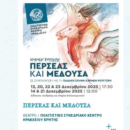
eshop
0
Βιβλία
Εκπαιδευτικά
Παιχνίδια
Παρακολούθηση
παραγγελίας
Έχετε
κωδικό
για
ΠΕΡΣΕΑΣ ΚΑΙ ΜΕΔΟΥΣΑ
download
ΘΕΑΤΡΟ
ΠΟΛΙΤΙΣΤΙΚΟ ΣΥΝΕΔΡΙΑΚΟ ΚΕΝΤΡΟ
μουσικής;
ΗΡΑΚΛΕΙΟΥ ΚΡΗΤΗΣ