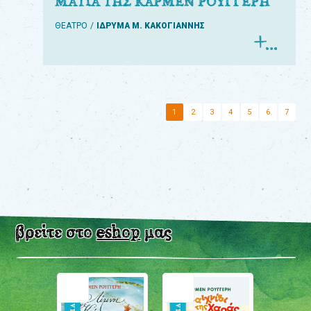
ΜΑΤΙΑ ΤΗΣ ΚΑΡΜΕΝ ΡΟΥΓΓΕΡΗ
ΘΕΑΤΡΟ
ΙΔΡΥΜΑ Μ. ΚΑΚΟΓΙΑΝΝΗΣ
1
2
3
4
5
6
7
βρείτε στο
eshop
μας