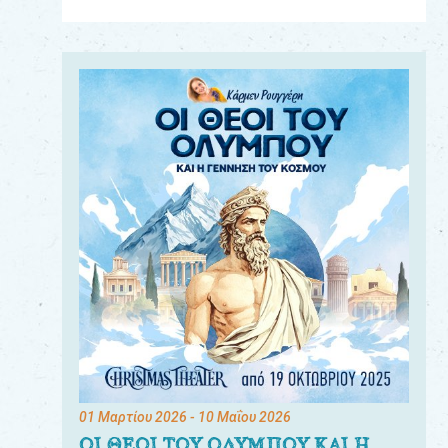
Για
τους:
γονείς
εκπαιδευτικούς
&
συλλόγους
παραγωγούς
&
συνεργάτες
01 Μαρτίου 2026
- 10 Μαΐου 2026
ΟΙ ΘΕΟΙ ΤΟΥ ΟΛΥΜΠΟΥ ΚΑΙ Η