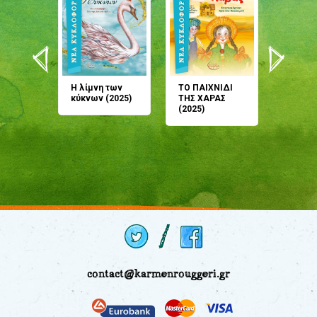
άνη
Η λίμνη των
ΤΟ ΠΑΙΧΝΙΔΙ
Έρχεσαι
άζουσες
κύκνων (2025)
ΤΗΣ ΧΑΡΑΣ
μου; Τ
αμύθι
(2025)
παραμύ
παραμύ
(2024)
contact@karmenrouggeri.gr