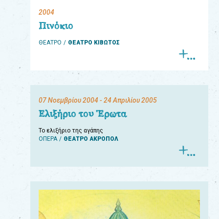
2004
eshop
Πινόκιο
0
ΘΕΑΤΡΟ
ΘΕΑΤΡΟ ΚΙΒΩΤΟΣ
Βιβλία
Εκπαιδευτικά
Παιχνίδια
07 Νοεμβρίου 2004
- 24 Απριλίου 2005
Παρακολούθηση
Ελιξήριο του Έρωτα
παραγγελίας
Το ελιξήριο της αγάπης
ΟΠΕΡΑ
ΘΕΑΤΡΟ ΑΚΡΟΠΟΛ
Έχετε
κωδικό
για
download
μουσικής;