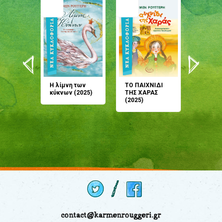
άνη
Η λίμνη των
ΤΟ ΠΑΙΧΝΙΔΙ
Έρχεσαι
άζουσες
κύκνων (2025)
ΤΗΣ ΧΑΡΑΣ
μου; Τ
αμύθι
(2025)
παραμύ
παραμύ
(2024)
contact@karmenrouggeri.gr