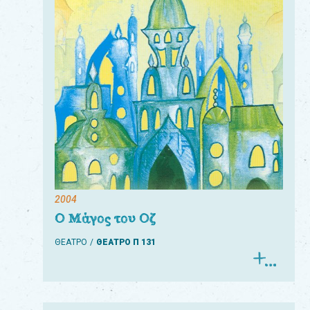
Για
τους:
γονείς
εκπαιδευτικούς
&
συλλόγους
παραγωγούς
&
2004
συνεργάτες
Ο Μάγος του Οζ
ΘΕΑΤΡΟ
ΘΕΑΤΡΟ Π 131