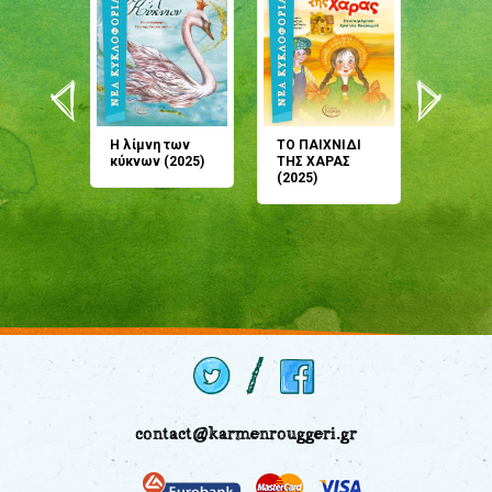
άνη
Η λίμνη των
ΤΟ ΠΑΙΧΝΙΔΙ
Έρχεσαι
άζουσες
κύκνων (2025)
ΤΗΣ ΧΑΡΑΣ
μου; Τ
αμύθι
(2025)
παραμύ
παραμύ
(2024)
contact@karmenrouggeri.gr