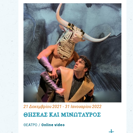
eshop
0
Βιβλία
Εκπαιδευτικά
Παιχνίδια
Παρακολούθηση
παραγγελίας
Έχετε
κωδικό
για
21 Δεκεμβρίου 2021
- 31 Ιανουαρίου 2022
download
ΘΗΣΕΑΣ ΚΑΙ ΜΙΝΩΤΑΥΡΟΣ
μουσικής;
ΘΕΑΤΡΟ
Online video