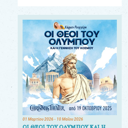
Για
τους:
γονείς
εκπαιδευτικούς
&
συλλόγους
παραγωγούς
&
συνεργάτες
01 Μαρτίου 2026
- 10 Μαΐου 2026
ΟΙ ΘΕΟΙ ΤΟΥ ΟΛΥΜΠΟΥ ΚΑΙ Η