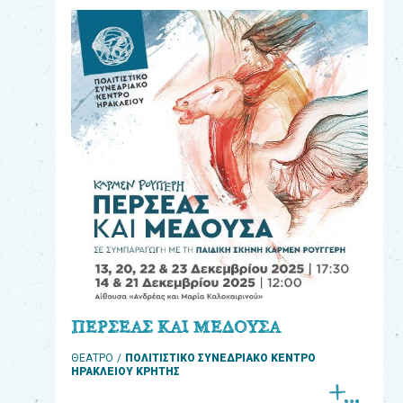
eshop
0
Βιβλία
Εκπαιδευτικά
Παιχνίδια
Παρακολούθηση
παραγγελίας
Έχετε
κωδικό
για
ΠΕΡΣΕΑΣ ΚΑΙ ΜΕΔΟΥΣΑ
download
ΘΕΑΤΡΟ
ΠΟΛΙΤΙΣΤΙΚΟ ΣΥΝΕΔΡΙΑΚΟ ΚΕΝΤΡΟ
μουσικής;
ΗΡΑΚΛΕΙΟΥ ΚΡΗΤΗΣ