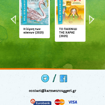
άνη
Η λίμνη των
ΤΟ ΠΑΙΧΝΙΔΙ
Έρχεσαι
άζουσες
κύκνων (2025)
ΤΗΣ ΧΑΡΑΣ
μου; Τ
αμύθι
(2025)
παραμύ
παραμύ
(2024)
contact@karmenrouggeri.gr