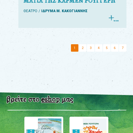
ΜΑΤΙΑ ΤΗΣ ΚΑΡΜΕΝ ΡΟΥΓΓΕΡΗ
ΘΕΑΤΡΟ
ΙΔΡΥΜΑ Μ. ΚΑΚΟΓΙΑΝΝΗΣ
1
2
3
4
5
6
7
βρείτε στο
eshop
μας