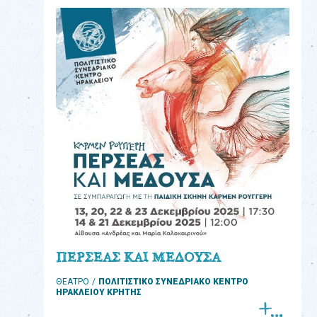
eshop
0
Βιβλία
Εκπαιδευτικά
Παιχνίδια
Παρακολούθηση
παραγγελίας
Έχετε
κωδικό
για
ΠΕΡΣΕΑΣ ΚΑΙ ΜΕΔΟΥΣΑ
download
ΘΕΑΤΡΟ
ΠΟΛΙΤΙΣΤΙΚΟ ΣΥΝΕΔΡΙΑΚΟ ΚΕΝΤΡΟ
μουσικής;
ΗΡΑΚΛΕΙΟΥ ΚΡΗΤΗΣ