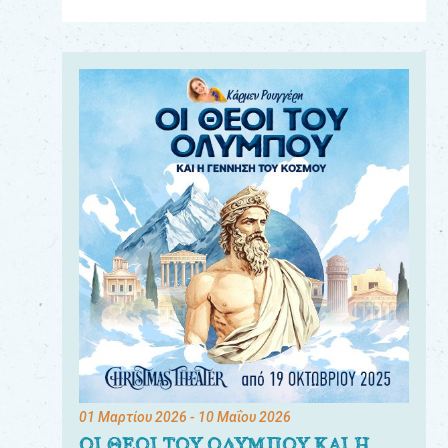
Για
τους:
γονείς
εκπαιδευτικούς
&
συλλόγους
παραγωγούς
&
συνεργάτες
01 Μαρτίου 2026
- 10 Μαΐου 2026
ΟΙ ΘΕΟΙ ΤΟΥ ΟΛΥΜΠΟΥ ΚΑΙ Η