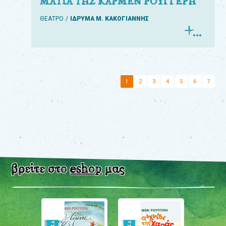
ΜΑΤΙΑ ΤΗΣ ΚΑΡΜΕΝ ΡΟΥΓΓΕΡΗ
ΘΕΑΤΡΟ
ΙΔΡΥΜΑ Μ. ΚΑΚΟΓΙΑΝΝΗΣ
1
2
3
4
5
6
7
βρείτε στο
eshop
μας