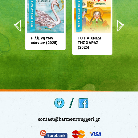
άνη
Η λίμνη των
ΤΟ ΠΑΙΧΝΙΔΙ
Έρχεσαι
άζουσες
κύκνων (2025)
ΤΗΣ ΧΑΡΑΣ
μου; Τ
αμύθι
(2025)
παραμύ
παραμύ
(2024)
contact@karmenrouggeri.gr