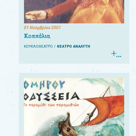
01 Νοεμβρίου 2001
Για
Κοππέλια
τους:
ΚΟΥΚΛΟΘΕΑΤΡΟ
ΘΕΑΤΡΟ ΑΝΑΛΥΤΗ
γονείς
εκπαιδευτικούς
&
συλλόγους
παραγωγούς
&
συνεργάτες