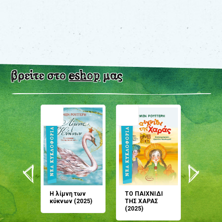
βρείτε στο
eshop
μας
άνη
Η λίμνη των
ΤΟ ΠΑΙΧΝΙΔΙ
Έρχεσαι
άζουσες
κύκνων (2025)
ΤΗΣ ΧΑΡΑΣ
μου; Τ
αμύθι
(2025)
παραμύ
παραμύ