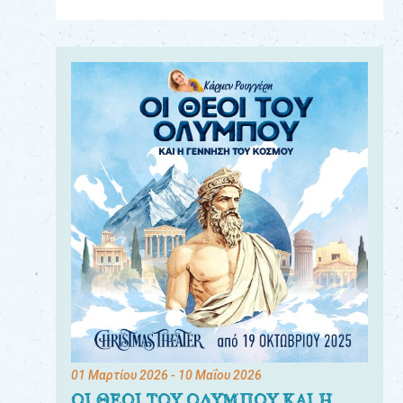
Για
τους:
γονείς
εκπαιδευτικούς
&
συλλόγους
παραγωγούς
&
συνεργάτες
01 Μαρτίου 2026
- 10 Μαΐου 2026
ΟΙ ΘΕΟΙ ΤΟΥ ΟΛΥΜΠΟΥ ΚΑΙ Η