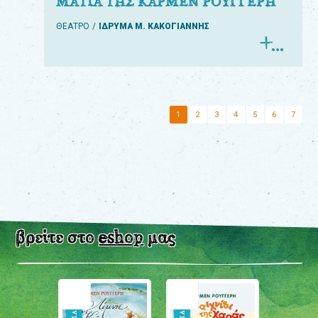
ΜΑΤΙΑ ΤΗΣ ΚΑΡΜΕΝ ΡΟΥΓΓΕΡΗ
ΘΕΑΤΡΟ
ΙΔΡΥΜΑ Μ. ΚΑΚΟΓΙΑΝΝΗΣ
1
2
3
4
5
6
7
βρείτε στο
eshop
μας