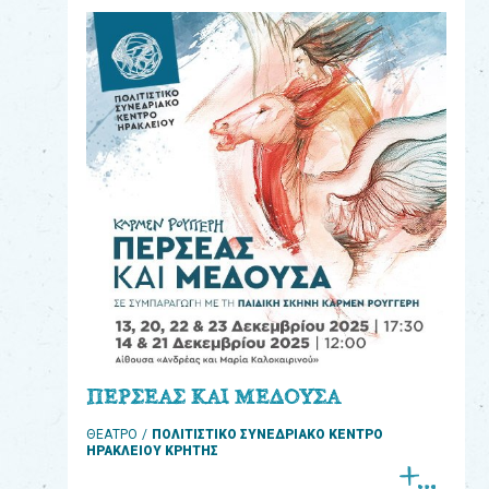
eshop
0
Βιβλία
Εκπαιδευτικά
Παιχνίδια
Παρακολούθηση
παραγγελίας
Έχετε
κωδικό
για
ΠΕΡΣΕΑΣ ΚΑΙ ΜΕΔΟΥΣΑ
download
ΘΕΑΤΡΟ
ΠΟΛΙΤΙΣΤΙΚΟ ΣΥΝΕΔΡΙΑΚΟ ΚΕΝΤΡΟ
μουσικής;
ΗΡΑΚΛΕΙΟΥ ΚΡΗΤΗΣ