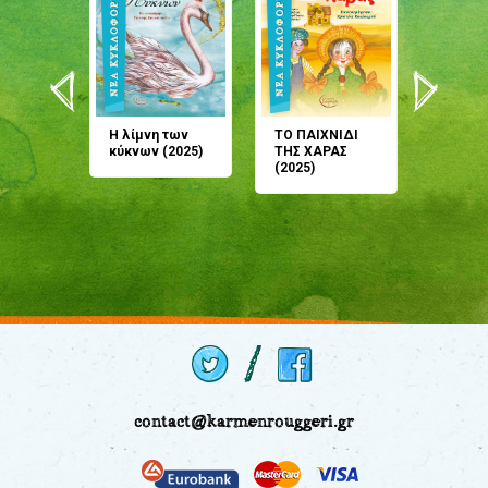
άνη
Η λίμνη των
ΤΟ ΠΑΙΧΝΙΔΙ
Έρχεσαι
άζουσες
κύκνων (2025)
ΤΗΣ ΧΑΡΑΣ
μου; Τ
αμύθι
(2025)
παραμύ
παραμύ
(2024)
contact@karmenrouggeri.gr