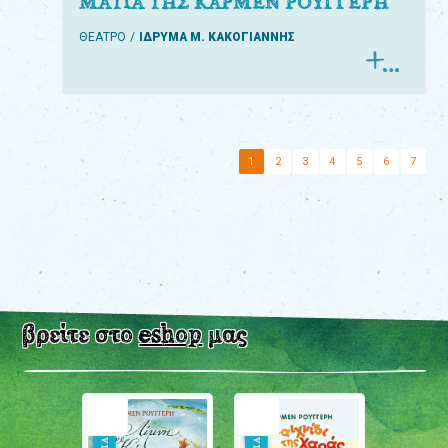
ΜΑΤΙΑ ΤΗΣ ΚΑΡΜΕΝ ΡΟΥΓΓΕΡΗ
ΘΕΑΤΡΟ
ΙΔΡΥΜΑ Μ. ΚΑΚΟΓΙΑΝΝΗΣ
1
2
3
4
5
6
7
βρείτε στο
eshop
μας