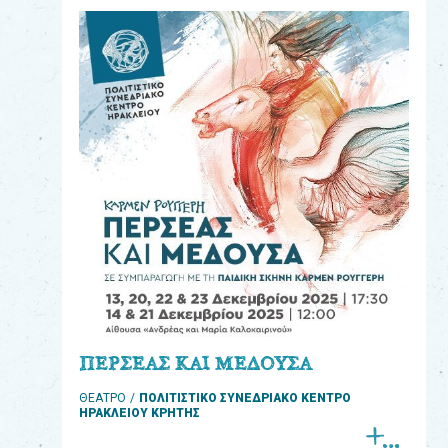
eshop
0
Βιβλία
Εκπαιδευτικά
Παιχνίδια
Παρακολούθηση
παραγγελίας
Έχετε
κωδικό
για
ΠΕΡΣΕΑΣ ΚΑΙ ΜΕΔΟΥΣΑ
download
ΘΕΑΤΡΟ
ΠΟΛΙΤΙΣΤΙΚΟ ΣΥΝΕΔΡΙΑΚΟ ΚΕΝΤΡΟ
μουσικής;
ΗΡΑΚΛΕΙΟΥ ΚΡΗΤΗΣ