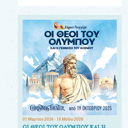
Για
τους:
γονείς
εκπαιδευτικούς
&
συλλόγους
παραγωγούς
&
συνεργάτες
01 Μαρτίου 2026
- 10 Μαΐου 2026
ΟΙ ΘΕΟΙ ΤΟΥ ΟΛΥΜΠΟΥ ΚΑΙ Η