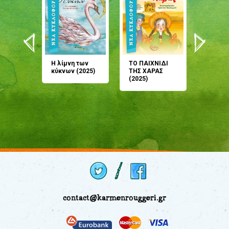
άνη
Η λίμνη των
ΤΟ ΠΑΙΧΝΙΔΙ
Έρχεσαι
άζουσες
κύκνων (2025)
ΤΗΣ ΧΑΡΑΣ
μου; Τ
αμύθι
(2025)
παραμύ
παραμύ
(2024)
contact@karmenrouggeri.gr