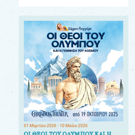
Για
τους:
γονείς
εκπαιδευτικούς
&
συλλόγους
παραγωγούς
&
συνεργάτες
01 Μαρτίου 2026
- 10 Μαΐου 2026
ΟΙ ΘΕΟΙ ΤΟΥ ΟΛΥΜΠΟΥ ΚΑΙ Η