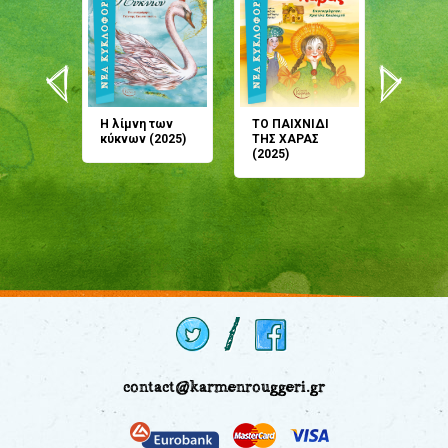
άνη
Η λίμνη των
ΤΟ ΠΑΙΧΝΙΔΙ
Έρχεσαι
άζουσες
κύκνων (2025)
ΤΗΣ ΧΑΡΑΣ
μου; Τ
αμύθι
(2025)
παραμύ
παραμύ
(2024)
contact@karmenrouggeri.gr