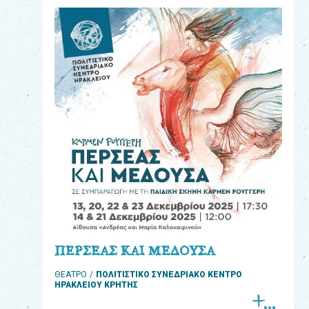
eshop
0
Βιβλία
Εκπαιδευτικά
Παιχνίδια
Παρακολούθηση
παραγγελίας
Έχετε
κωδικό
για
ΠΕΡΣΕΑΣ ΚΑΙ ΜΕΔΟΥΣΑ
download
ΘΕΑΤΡΟ
ΠΟΛΙΤΙΣΤΙΚΟ ΣΥΝΕΔΡΙΑΚΟ ΚΕΝΤΡΟ
μουσικής;
ΗΡΑΚΛΕΙΟΥ ΚΡΗΤΗΣ