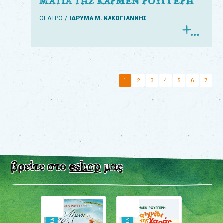
ΜΑΤΙΑ ΤΗΣ ΚΑΡΜΕΝ ΡΟΥΓΓΕΡΗ
ΘΕΑΤΡΟ
ΙΔΡΥΜΑ Μ. ΚΑΚΟΓΙΑΝΝΗΣ
1
2
3
4
5
6
7
βρείτε στο
eshop
μας