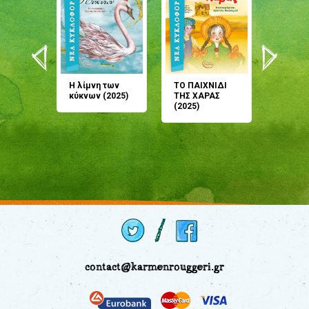
άνη
Η λίμνη των
ΤΟ ΠΑΙΧΝΙΔΙ
Έρχεσαι
άζουσες
κύκνων (2025)
ΤΗΣ ΧΑΡΑΣ
μου; Τ
αμύθι
(2025)
παραμύ
παραμύ
(2024)
contact@karmenrouggeri.gr