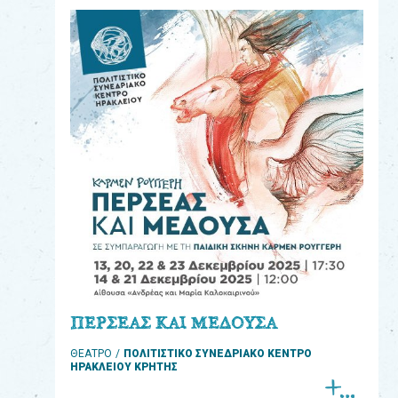
eshop
0
Βιβλία
Εκπαιδευτικά
Παιχνίδια
Παρακολούθηση
παραγγελίας
Έχετε
κωδικό
για
ΠΕΡΣΕΑΣ ΚΑΙ ΜΕΔΟΥΣΑ
download
ΘΕΑΤΡΟ
ΠΟΛΙΤΙΣΤΙΚΟ ΣΥΝΕΔΡΙΑΚΟ ΚΕΝΤΡΟ
μουσικής;
ΗΡΑΚΛΕΙΟΥ ΚΡΗΤΗΣ