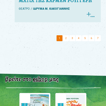
ΜΑΤΙΑ ΤΗΣ ΚΑΡΜΕΝ ΡΟΥΓΓΕΡΗ
ΘΕΑΤΡΟ
ΙΔΡΥΜΑ Μ. ΚΑΚΟΓΙΑΝΝΗΣ
1
2
3
4
5
6
7
βρείτε στο
eshop
μας