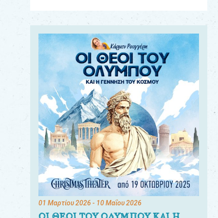
Για
τους:
γονείς
εκπαιδευτικούς
&
συλλόγους
παραγωγούς
&
συνεργάτες
01 Μαρτίου 2026
- 10 Μαΐου 2026
ΟΙ ΘΕΟΙ ΤΟΥ ΟΛΥΜΠΟΥ ΚΑΙ Η