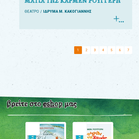
ΜΑΤΙΑ ΤΗΣ ΚΑΡΜΕΝ ΡΟΥΓΓΕΡΗ
ΘΕΑΤΡΟ
ΙΔΡΥΜΑ Μ. ΚΑΚΟΓΙΑΝΝΗΣ
1
2
3
4
5
6
7
βρείτε στο
eshop
μας