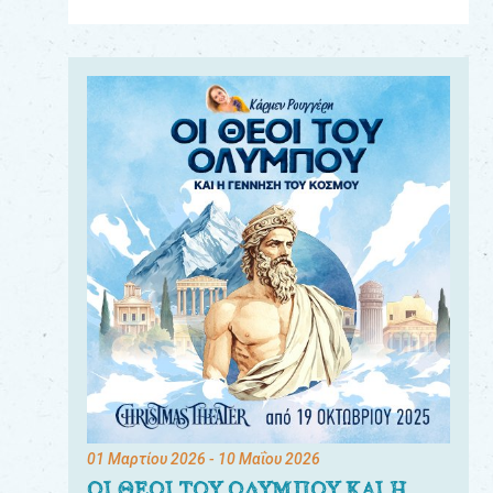
Για
τους:
γονείς
εκπαιδευτικούς
&
συλλόγους
παραγωγούς
&
συνεργάτες
01 Μαρτίου 2026
- 10 Μαΐου 2026
ΟΙ ΘΕΟΙ ΤΟΥ ΟΛΥΜΠΟΥ ΚΑΙ Η