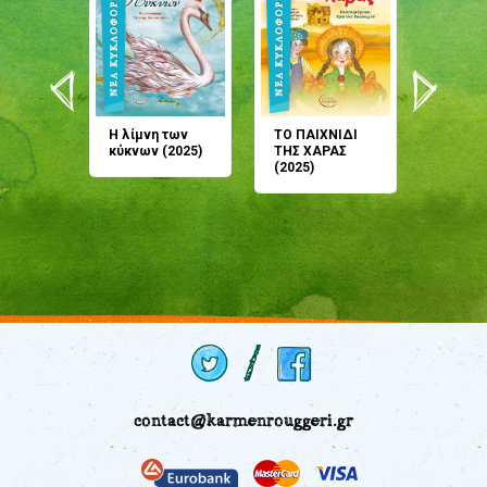
άνη
Η λίμνη των
ΤΟ ΠΑΙΧΝΙΔΙ
Έρχεσαι
άζουσες
κύκνων (2025)
ΤΗΣ ΧΑΡΑΣ
μου; Τ
αμύθι
(2025)
παραμύ
παραμύ
(2024)
contact@karmenrouggeri.gr