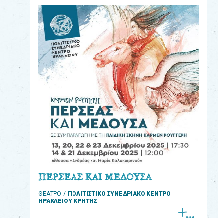
eshop
0
Βιβλία
Εκπαιδευτικά
Παιχνίδια
Παρακολούθηση
παραγγελίας
Έχετε
κωδικό
για
ΠΕΡΣΕΑΣ ΚΑΙ ΜΕΔΟΥΣΑ
download
ΘΕΑΤΡΟ
ΠΟΛΙΤΙΣΤΙΚΟ ΣΥΝΕΔΡΙΑΚΟ ΚΕΝΤΡΟ
μουσικής;
ΗΡΑΚΛΕΙΟΥ ΚΡΗΤΗΣ