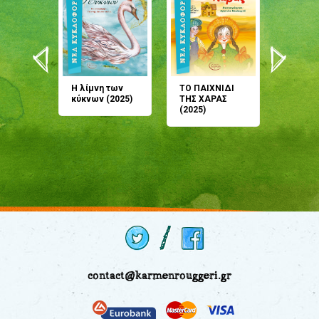
άνη
Η λίμνη των
ΤΟ ΠΑΙΧΝΙΔΙ
Έρχεσαι
άζουσες
κύκνων (2025)
ΤΗΣ ΧΑΡΑΣ
μου; Τ
αμύθι
(2025)
παραμύ
παραμύ
(2024)
contact@karmenrouggeri.gr