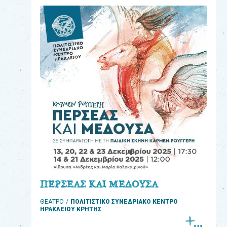
eshop
0
Βιβλία
Εκπαιδευτικά
Παιχνίδια
Παρακολούθηση
παραγγελίας
Έχετε
κωδικό
για
ΠΕΡΣΕΑΣ ΚΑΙ ΜΕΔΟΥΣΑ
download
ΘΕΑΤΡΟ
ΠΟΛΙΤΙΣΤΙΚΟ ΣΥΝΕΔΡΙΑΚΟ ΚΕΝΤΡΟ
μουσικής;
ΗΡΑΚΛΕΙΟΥ ΚΡΗΤΗΣ