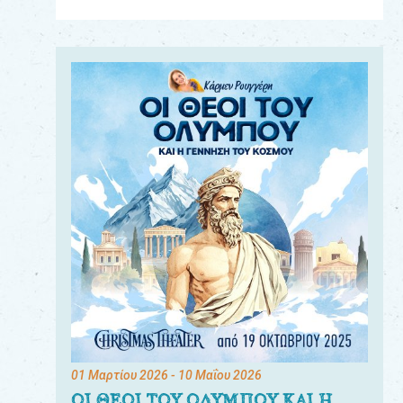
Για
τους:
γονείς
εκπαιδευτικούς
&
συλλόγους
παραγωγούς
&
συνεργάτες
01 Μαρτίου 2026
- 10 Μαΐου 2026
ΟΙ ΘΕΟΙ ΤΟΥ ΟΛΥΜΠΟΥ ΚΑΙ Η