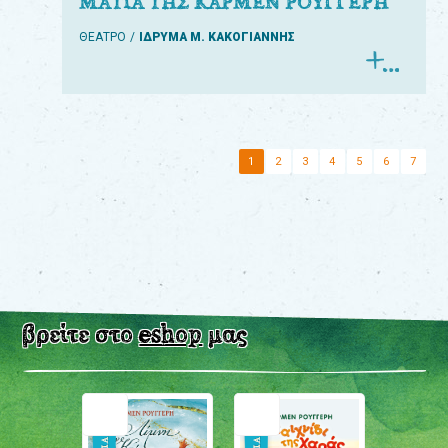
ΜΑΤΙΑ ΤΗΣ ΚΑΡΜΕΝ ΡΟΥΓΓΕΡΗ
ΘΕΑΤΡΟ
ΙΔΡΥΜΑ Μ. ΚΑΚΟΓΙΑΝΝΗΣ
1
2
3
4
5
6
7
βρείτε στο
eshop
μας