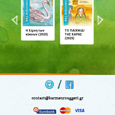
άνη
Η λίμνη των
ΤΟ ΠΑΙΧΝΙΔΙ
Έρχεσαι
άζουσες
κύκνων (2025)
ΤΗΣ ΧΑΡΑΣ
μου; Τ
αμύθι
(2025)
παραμύ
παραμύ
(2024)
contact@karmenrouggeri.gr