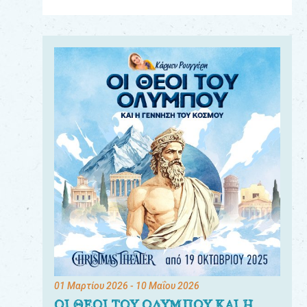
Για
τους:
γονείς
εκπαιδευτικούς
&
συλλόγους
παραγωγούς
&
συνεργάτες
01 Μαρτίου 2026
- 10 Μαΐου 2026
ΟΙ ΘΕΟΙ ΤΟΥ ΟΛΥΜΠΟΥ ΚΑΙ Η