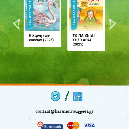
άνη
Η λίμνη των
ΤΟ ΠΑΙΧΝΙΔΙ
Έρχεσαι
άζουσες
κύκνων (2025)
ΤΗΣ ΧΑΡΑΣ
μου; Τ
αμύθι
(2025)
παραμύ
παραμύ
(2024)
contact@karmenrouggeri.gr