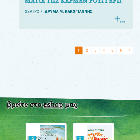
ΜΑΤΙΑ ΤΗΣ ΚΑΡΜΕΝ ΡΟΥΓΓΕΡΗ
ΘΕΑΤΡΟ
ΙΔΡΥΜΑ Μ. ΚΑΚΟΓΙΑΝΝΗΣ
1
2
3
4
5
6
7
βρείτε στο
eshop
μας