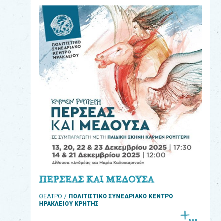
eshop
0
Βιβλία
Εκπαιδευτικά
Παιχνίδια
Παρακολούθηση
παραγγελίας
Έχετε
κωδικό
για
ΠΕΡΣΕΑΣ ΚΑΙ ΜΕΔΟΥΣΑ
download
ΘΕΑΤΡΟ
ΠΟΛΙΤΙΣΤΙΚΟ ΣΥΝΕΔΡΙΑΚΟ ΚΕΝΤΡΟ
μουσικής;
ΗΡΑΚΛΕΙΟΥ ΚΡΗΤΗΣ