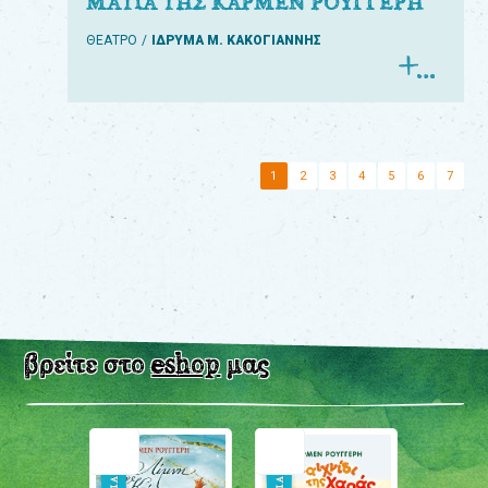
ΜΑΤΙΑ ΤΗΣ ΚΑΡΜΕΝ ΡΟΥΓΓΕΡΗ
ΘΕΑΤΡΟ
ΙΔΡΥΜΑ Μ. ΚΑΚΟΓΙΑΝΝΗΣ
1
2
3
4
5
6
7
βρείτε στο
eshop
μας