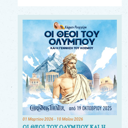
Για
τους:
γονείς
εκπαιδευτικούς
&
συλλόγους
παραγωγούς
&
συνεργάτες
01 Μαρτίου 2026
- 10 Μαΐου 2026
ΟΙ ΘΕΟΙ ΤΟΥ ΟΛΥΜΠΟΥ ΚΑΙ Η