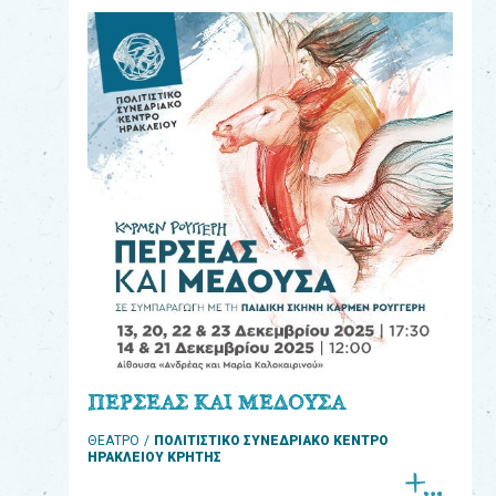
eshop
0
Βιβλία
Εκπαιδευτικά
Παιχνίδια
Παρακολούθηση
παραγγελίας
Έχετε
κωδικό
για
ΠΕΡΣΕΑΣ ΚΑΙ ΜΕΔΟΥΣΑ
download
ΘΕΑΤΡΟ
ΠΟΛΙΤΙΣΤΙΚΟ ΣΥΝΕΔΡΙΑΚΟ ΚΕΝΤΡΟ
μουσικής;
ΗΡΑΚΛΕΙΟΥ ΚΡΗΤΗΣ