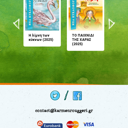
άνη
Η λίμνη των
ΤΟ ΠΑΙΧΝΙΔΙ
Έρχεσαι
άζουσες
κύκνων (2025)
ΤΗΣ ΧΑΡΑΣ
μου; Τ
αμύθι
(2025)
παραμύ
παραμύ
(2024)
contact@karmenrouggeri.gr