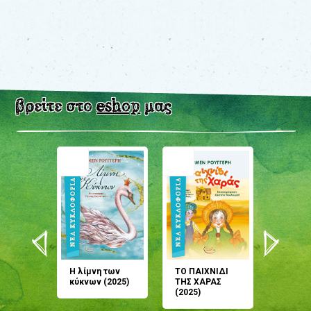
βρείτε στο
eshop
μας
άνη
Η λίμνη των
ΤΟ ΠΑΙΧΝΙΔΙ
Έρχεσαι
άζουσες
κύκνων (2025)
ΤΗΣ ΧΑΡΑΣ
μου; Τ
αμύθι
(2025)
παραμύ
παραμύ