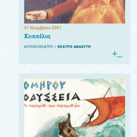
01 Νοεμβρίου 2001
Για
Κοππέλια
τους:
ΚΟΥΚΛΟΘΕΑΤΡΟ
ΘΕΑΤΡΟ ΑΝΑΛΥΤΗ
γονείς
εκπαιδευτικούς
&
συλλόγους
παραγωγούς
&
συνεργάτες