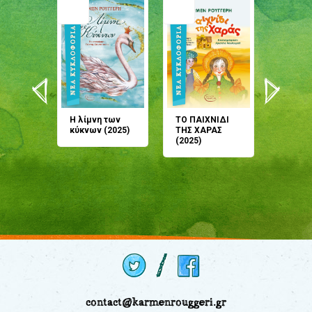
άνη
Η λίμνη των
ΤΟ ΠΑΙΧΝΙΔΙ
Έρχεσαι
άζουσες
κύκνων (2025)
ΤΗΣ ΧΑΡΑΣ
μου; Τ
αμύθι
(2025)
παραμύ
παραμύ
(2024)
contact@karmenrouggeri.gr