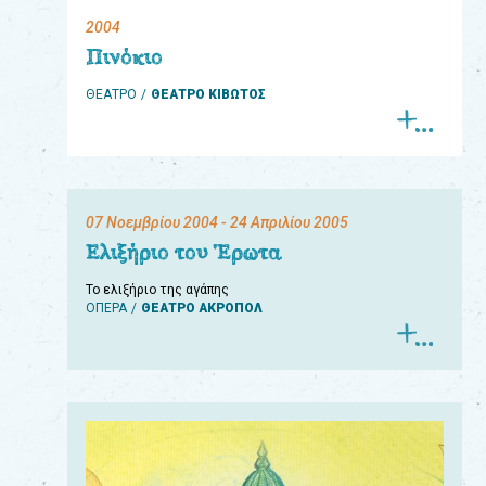
2004
eshop
Πινόκιο
0
ΘΕΑΤΡΟ
ΘΕΑΤΡΟ ΚΙΒΩΤΟΣ
Βιβλία
Εκπαιδευτικά
Παιχνίδια
07 Νοεμβρίου 2004
- 24 Απριλίου 2005
Παρακολούθηση
Ελιξήριο του Έρωτα
παραγγελίας
Το ελιξήριο της αγάπης
ΟΠΕΡΑ
ΘΕΑΤΡΟ ΑΚΡΟΠΟΛ
Έχετε
κωδικό
για
download
μουσικής;