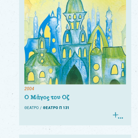
Για
τους:
γονείς
εκπαιδευτικούς
&
συλλόγους
παραγωγούς
&
2004
συνεργάτες
Ο Μάγος του Οζ
ΘΕΑΤΡΟ
ΘΕΑΤΡΟ Π 131