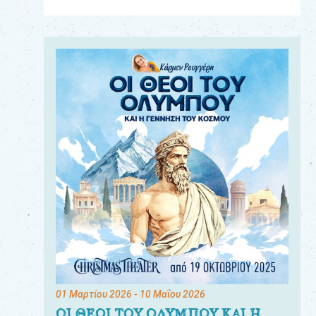
Για
τους:
γονείς
εκπαιδευτικούς
&
συλλόγους
παραγωγούς
&
συνεργάτες
01 Μαρτίου 2026
- 10 Μαΐου 2026
ΟΙ ΘΕΟΙ ΤΟΥ ΟΛΥΜΠΟΥ ΚΑΙ Η