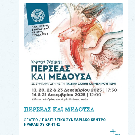
eshop
0
Βιβλία
Εκπαιδευτικά
Παιχνίδια
Παρακολούθηση
παραγγελίας
Έχετε
κωδικό
για
ΠΕΡΣΕΑΣ ΚΑΙ ΜΕΔΟΥΣΑ
download
ΘΕΑΤΡΟ
ΠΟΛΙΤΙΣΤΙΚΟ ΣΥΝΕΔΡΙΑΚΟ ΚΕΝΤΡΟ
μουσικής;
ΗΡΑΚΛΕΙΟΥ ΚΡΗΤΗΣ