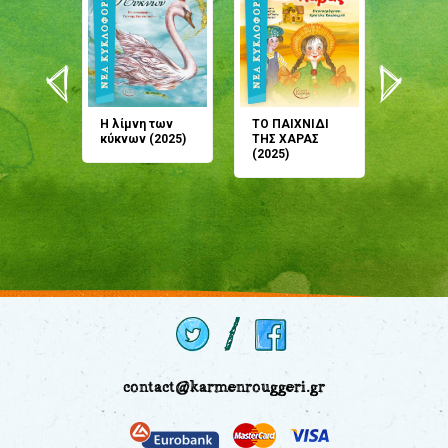
άνη
Η λίμνη των
ΤΟ ΠΑΙΧΝΙΔΙ
Έρχεσαι
άζουσες
κύκνων (2025)
ΤΗΣ ΧΑΡΑΣ
μου; Τ
αμύθι
(2025)
παραμύ
παραμύ
(2024)
contact@karmenrouggeri.gr