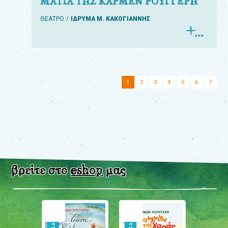
ΜΑΤΙΑ ΤΗΣ ΚΑΡΜΕΝ ΡΟΥΓΓΕΡΗ
ΘΕΑΤΡΟ
ΙΔΡΥΜΑ Μ. ΚΑΚΟΓΙΑΝΝΗΣ
1
2
3
4
5
6
7
βρείτε στο
eshop
μας