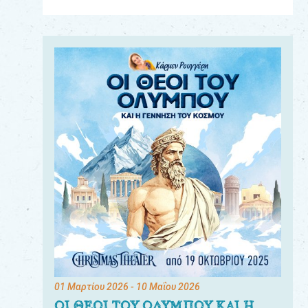
Για
τους:
γονείς
εκπαιδευτικούς
&
συλλόγους
παραγωγούς
&
συνεργάτες
01 Μαρτίου 2026
- 10 Μαΐου 2026
ΟΙ ΘΕΟΙ ΤΟΥ ΟΛΥΜΠΟΥ ΚΑΙ Η