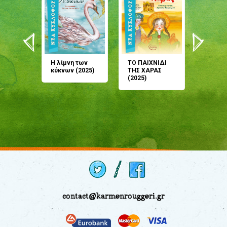
άνη
Η λίμνη των
ΤΟ ΠΑΙΧΝΙΔΙ
Έρχεσαι
άζουσες
κύκνων (2025)
ΤΗΣ ΧΑΡΑΣ
μου; Τ
αμύθι
(2025)
παραμύ
παραμύ
(2024)
contact@karmenrouggeri.gr