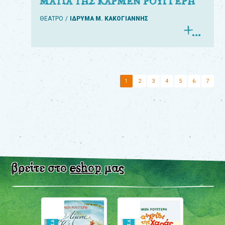
ΜΑΤΙΑ ΤΗΣ ΚΑΡΜΕΝ ΡΟΥΓΓΕΡΗ
ΘΕΑΤΡΟ
ΙΔΡΥΜΑ Μ. ΚΑΚΟΓΙΑΝΝΗΣ
1
2
3
4
5
6
7
βρείτε στο
eshop
μας