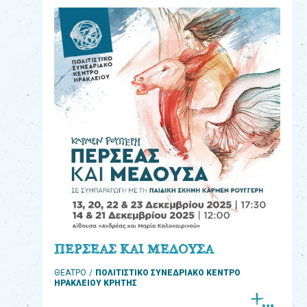
eshop
0
Βιβλία
Εκπαιδευτικά
Παιχνίδια
Παρακολούθηση
παραγγελίας
Έχετε
κωδικό
για
ΠΕΡΣΕΑΣ ΚΑΙ ΜΕΔΟΥΣΑ
download
ΘΕΑΤΡΟ
ΠΟΛΙΤΙΣΤΙΚΟ ΣΥΝΕΔΡΙΑΚΟ ΚΕΝΤΡΟ
μουσικής;
ΗΡΑΚΛΕΙΟΥ ΚΡΗΤΗΣ