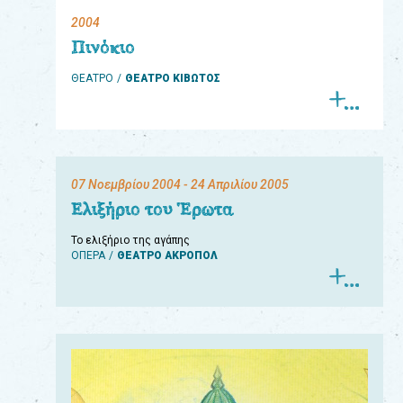
2004
eshop
Πινόκιο
0
ΘΕΑΤΡΟ
ΘΕΑΤΡΟ ΚΙΒΩΤΟΣ
Βιβλία
Εκπαιδευτικά
Παιχνίδια
07 Νοεμβρίου 2004
- 24 Απριλίου 2005
Παρακολούθηση
Ελιξήριο του Έρωτα
παραγγελίας
Το ελιξήριο της αγάπης
ΟΠΕΡΑ
ΘΕΑΤΡΟ ΑΚΡΟΠΟΛ
Έχετε
κωδικό
για
download
μουσικής;