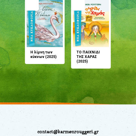
άνη
Η λίμνη των
ΤΟ ΠΑΙΧΝΙΔΙ
Έρχεσαι
άζουσες
κύκνων (2025)
ΤΗΣ ΧΑΡΑΣ
μου; Τ
αμύθι
(2025)
παραμύ
παραμύ
(2024)
contact@karmenrouggeri.gr