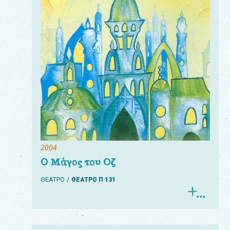
Για
τους:
γονείς
εκπαιδευτικούς
&
συλλόγους
παραγωγούς
&
2004
συνεργάτες
Ο Μάγος του Οζ
ΘΕΑΤΡΟ
ΘΕΑΤΡΟ Π 131