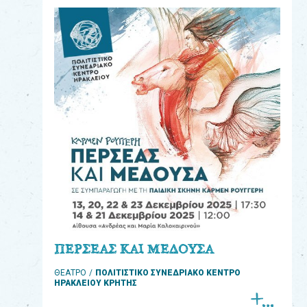
eshop
0
Βιβλία
Εκπαιδευτικά
Παιχνίδια
Παρακολούθηση
παραγγελίας
Έχετε
κωδικό
για
ΠΕΡΣΕΑΣ ΚΑΙ ΜΕΔΟΥΣΑ
download
ΘΕΑΤΡΟ
ΠΟΛΙΤΙΣΤΙΚΟ ΣΥΝΕΔΡΙΑΚΟ ΚΕΝΤΡΟ
μουσικής;
ΗΡΑΚΛΕΙΟΥ ΚΡΗΤΗΣ