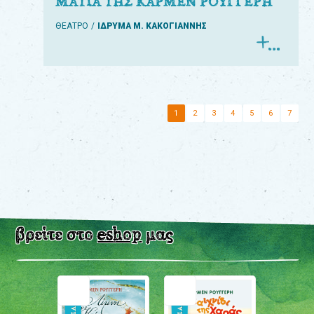
ΜΑΤΙΑ ΤΗΣ ΚΑΡΜΕΝ ΡΟΥΓΓΕΡΗ
ΘΕΑΤΡΟ
ΙΔΡΥΜΑ Μ. ΚΑΚΟΓΙΑΝΝΗΣ
1
2
3
4
5
6
7
βρείτε στο
eshop
μας