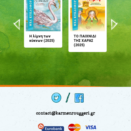
άνη
Η λίμνη των
ΤΟ ΠΑΙΧΝΙΔΙ
Έρχεσαι
άζουσες
κύκνων (2025)
ΤΗΣ ΧΑΡΑΣ
μου; Τ
αμύθι
(2025)
παραμύ
παραμύ
(2024)
contact@karmenrouggeri.gr