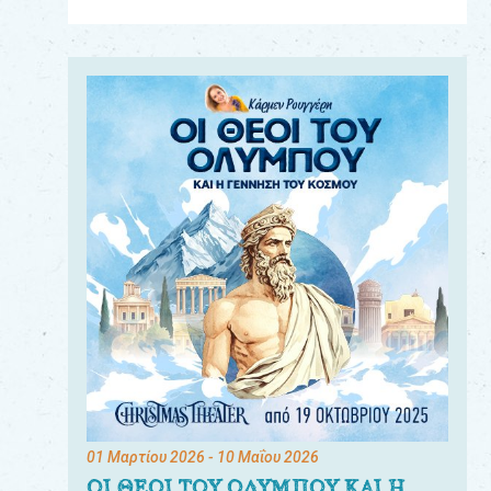
Για
τους:
γονείς
εκπαιδευτικούς
&
συλλόγους
παραγωγούς
&
συνεργάτες
01 Μαρτίου 2026
- 10 Μαΐου 2026
ΟΙ ΘΕΟΙ ΤΟΥ ΟΛΥΜΠΟΥ ΚΑΙ Η