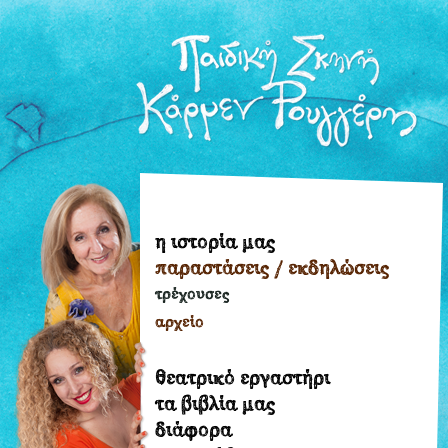
η ιστορία μας
η
παραστάσεις / εκδηλώσεις
ιστορία
μας
τρέχουσες
παραστάσεις
αρχείο
/
εκδηλώσεις
θεατρικό εργαστήρι
τρέχουσες
τα βιβλία μας
διάφορα
αρχείο