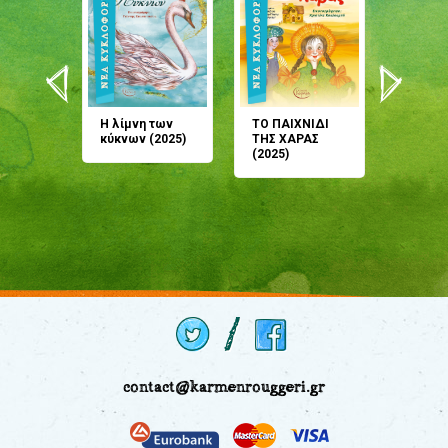
άνη
Η λίμνη των
ΤΟ ΠΑΙΧΝΙΔΙ
Έρχεσαι
άζουσες
κύκνων (2025)
ΤΗΣ ΧΑΡΑΣ
μου; Τ
αμύθι
(2025)
παραμύ
παραμύ
(2024)
contact@karmenrouggeri.gr