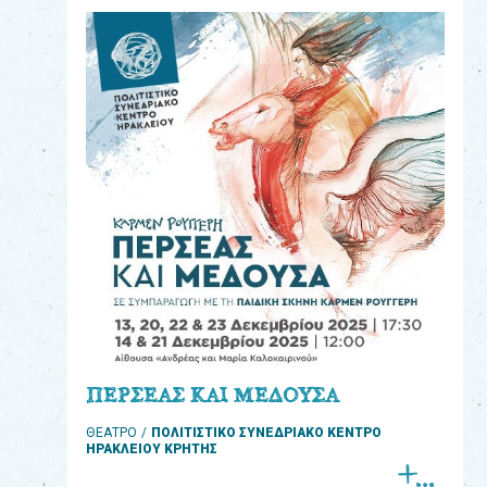
eshop
0
Βιβλία
Εκπαιδευτικά
Παιχνίδια
Παρακολούθηση
παραγγελίας
Έχετε
κωδικό
για
ΠΕΡΣΕΑΣ ΚΑΙ ΜΕΔΟΥΣΑ
download
ΘΕΑΤΡΟ
ΠΟΛΙΤΙΣΤΙΚΟ ΣΥΝΕΔΡΙΑΚΟ ΚΕΝΤΡΟ
μουσικής;
ΗΡΑΚΛΕΙΟΥ ΚΡΗΤΗΣ