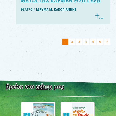
ΜΑΤΙΑ ΤΗΣ ΚΑΡΜΕΝ ΡΟΥΓΓΕΡΗ
ΘΕΑΤΡΟ
ΙΔΡΥΜΑ Μ. ΚΑΚΟΓΙΑΝΝΗΣ
1
2
3
4
5
6
7
βρείτε στο
eshop
μας