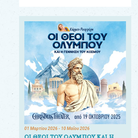
Για
τους:
γονείς
εκπαιδευτικούς
&
συλλόγους
παραγωγούς
&
συνεργάτες
01 Μαρτίου 2026
- 10 Μαΐου 2026
ΟΙ ΘΕΟΙ ΤΟΥ ΟΛΥΜΠΟΥ ΚΑΙ Η