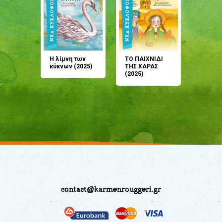
άνη
Η λίμνη των
ΤΟ ΠΑΙΧΝΙΔΙ
Έρχεσαι
άζουσες
κύκνων (2025)
ΤΗΣ ΧΑΡΑΣ
μου; Τ
αμύθι
(2025)
παραμύ
παραμύ
(2024)
contact@karmenrouggeri.gr