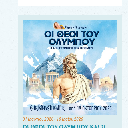
Για
τους:
γονείς
εκπαιδευτικούς
&
συλλόγους
παραγωγούς
&
συνεργάτες
01 Μαρτίου 2026
- 10 Μαΐου 2026
ΟΙ ΘΕΟΙ ΤΟΥ ΟΛΥΜΠΟΥ ΚΑΙ Η