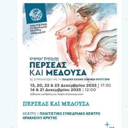
eshop
0
Βιβλία
Εκπαιδευτικά
Παιχνίδια
Παρακολούθηση
παραγγελίας
Έχετε
κωδικό
για
ΠΕΡΣΕΑΣ ΚΑΙ ΜΕΔΟΥΣΑ
download
ΘΕΑΤΡΟ
ΠΟΛΙΤΙΣΤΙΚΟ ΣΥΝΕΔΡΙΑΚΟ ΚΕΝΤΡΟ
μουσικής;
ΗΡΑΚΛΕΙΟΥ ΚΡΗΤΗΣ