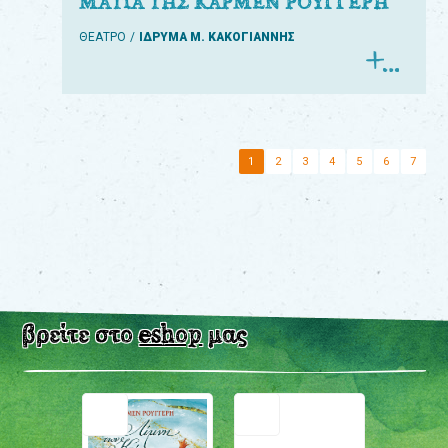
ΜΑΤΙΑ ΤΗΣ ΚΑΡΜΕΝ ΡΟΥΓΓΕΡΗ
ΘΕΑΤΡΟ
ΙΔΡΥΜΑ Μ. ΚΑΚΟΓΙΑΝΝΗΣ
1
2
3
4
5
6
7
βρείτε στο
eshop
μας