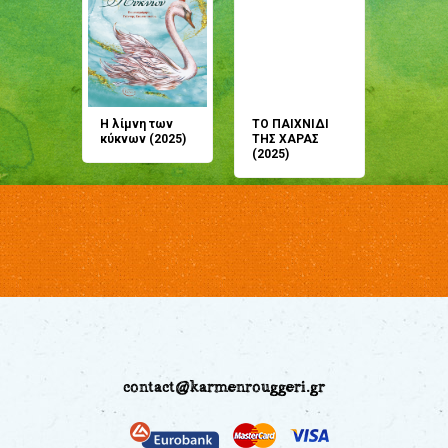
άνη
Η λίμνη των
ΤΟ ΠΑΙΧΝΙΔΙ
Έρχεσαι
άζουσες
κύκνων (2025)
ΤΗΣ ΧΑΡΑΣ
μου; Τ
αμύθι
(2025)
παραμύ
παραμύ
(2024)
contact@karmenrouggeri.gr