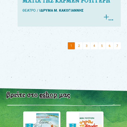
ΜΑΤΙΑ ΤΗΣ ΚΑΡΜΕΝ ΡΟΥΓΓΕΡΗ
ΘΕΑΤΡΟ
ΙΔΡΥΜΑ Μ. ΚΑΚΟΓΙΑΝΝΗΣ
1
2
3
4
5
6
7
βρείτε στο
eshop
μας