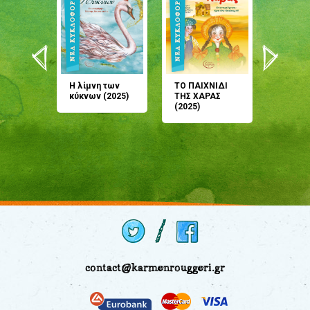
άνη
Η λίμνη των
ΤΟ ΠΑΙΧΝΙΔΙ
Έρχεσαι
άζουσες
κύκνων (2025)
ΤΗΣ ΧΑΡΑΣ
μου; Τ
αμύθι
(2025)
παραμύ
παραμύ
(2024)
contact@karmenrouggeri.gr