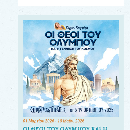
Για
τους:
γονείς
εκπαιδευτικούς
&
συλλόγους
παραγωγούς
&
συνεργάτες
01 Μαρτίου 2026
- 10 Μαΐου 2026
ΟΙ ΘΕΟΙ ΤΟΥ ΟΛΥΜΠΟΥ ΚΑΙ Η