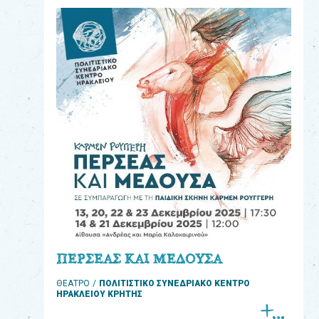
eshop
0
Βιβλία
Εκπαιδευτικά
Παιχνίδια
Παρακολούθηση
παραγγελίας
Έχετε
κωδικό
για
ΠΕΡΣΕΑΣ ΚΑΙ ΜΕΔΟΥΣΑ
download
ΘΕΑΤΡΟ
ΠΟΛΙΤΙΣΤΙΚΟ ΣΥΝΕΔΡΙΑΚΟ ΚΕΝΤΡΟ
μουσικής;
ΗΡΑΚΛΕΙΟΥ ΚΡΗΤΗΣ