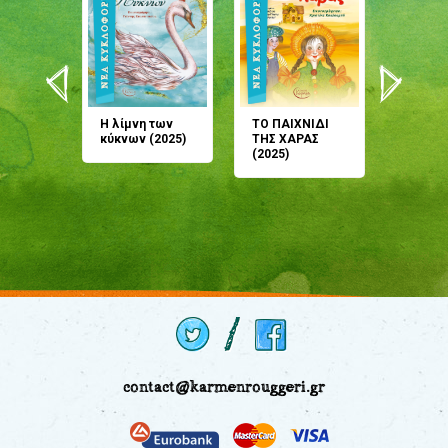
άνη
Η λίμνη των
ΤΟ ΠΑΙΧΝΙΔΙ
Έρχεσαι
άζουσες
κύκνων (2025)
ΤΗΣ ΧΑΡΑΣ
μου; Τ
αμύθι
(2025)
παραμύ
παραμύ
(2024)
contact@karmenrouggeri.gr