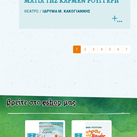
ΜΑΤΙΑ ΤΗΣ ΚΑΡΜΕΝ ΡΟΥΓΓΕΡΗ
ΘΕΑΤΡΟ
ΙΔΡΥΜΑ Μ. ΚΑΚΟΓΙΑΝΝΗΣ
1
2
3
4
5
6
7
βρείτε στο
eshop
μας