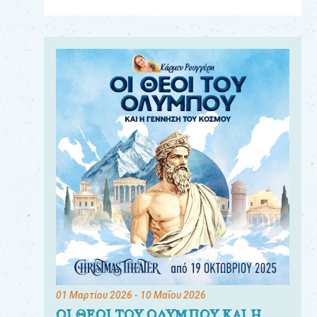
Για
τους:
γονείς
εκπαιδευτικούς
&
συλλόγους
παραγωγούς
&
συνεργάτες
01 Μαρτίου 2026
- 10 Μαΐου 2026
ΟΙ ΘΕΟΙ ΤΟΥ ΟΛΥΜΠΟΥ ΚΑΙ Η