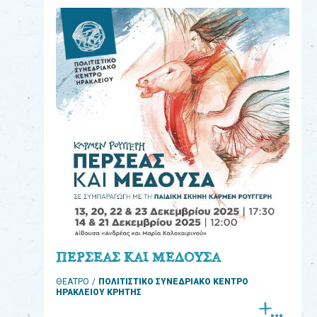
eshop
0
Βιβλία
Εκπαιδευτικά
Παιχνίδια
Παρακολούθηση
παραγγελίας
Έχετε
κωδικό
για
ΠΕΡΣΕΑΣ ΚΑΙ ΜΕΔΟΥΣΑ
download
ΘΕΑΤΡΟ
ΠΟΛΙΤΙΣΤΙΚΟ ΣΥΝΕΔΡΙΑΚΟ ΚΕΝΤΡΟ
μουσικής;
ΗΡΑΚΛΕΙΟΥ ΚΡΗΤΗΣ